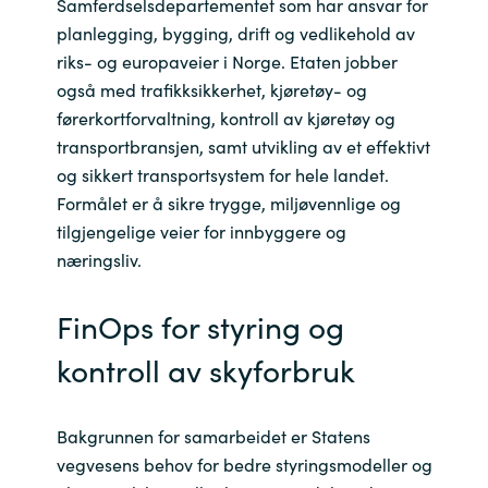
Samferdselsdepartementet som har ansvar for
planlegging, bygging, drift og vedlikehold av
Norway
riks- og europaveier i Norge. Etaten jobber
også med trafikksikkerhet, kjøretøy- og
Oman
førerkortforvaltning, kontroll av kjøretøy og
transportbransjen, samt utvikling av et effektivt
Philippines
og sikkert transportsystem for hele landet.
Formålet er å sikre trygge, miljøvennlige og
Poland
tilgjengelige veier for innbyggere og
næringsliv.
Portugal
FinOps for styring og
Qatar
kontroll av skyforbruk
Romania
Bakgrunnen for samarbeidet er Statens
Serbia
vegvesens behov for bedre styringsmodeller og