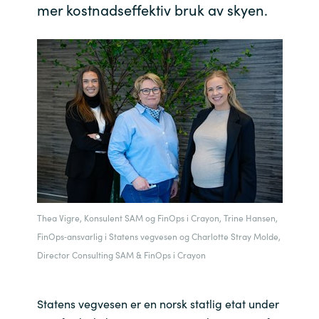
mer kostnadseffektiv bruk av skyen.
India
Indonesia
Kingdom of Saudi Arabia
Kuwait
Latvia
Lithuania
Thea Vigre, Konsulent SAM og FinOps i Crayon, Trine Hansen,
FinOps‑ansvarlig i Statens vegvesen og Charlotte Stray Molde,
Malaysia
Director Consulting SAM & FinOps i Crayon
Middle East
Statens vegvesen er en norsk statlig etat under
Netherlands