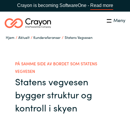
Crayon is becoming SoftwareOne -
Read more
Meny
Søk
Lukk
Hjem
Aktuelt
Kundereferanser
Statens Vegvesen
Hva gjør vi
Land:
Norway
SPRÅK
Hvem er vi
PÅ SAMME SIDE AV BORDET SOM STATENS
VEGVESEN
Statens vegvesen
Global site
Karriere
bygger struktur og
Africa
Aktuelt
kontroll i skyen
Australia
Samarbeidspartnere
Austria