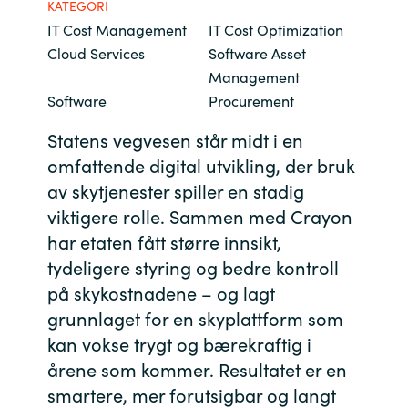
KATEGORI
Bulgaria
IT Cost Management
IT Cost Optimization
Channel partner
Cloud Services
Software Asset
Czechia
Management
Kontakt oss
Software
Procurement
Denmark
Statens vegvesen står midt i en
omfattende digital utvikling, der bruk
Estonia
av skytjenester spiller en stadig
Finland
viktigere rolle. Sammen med Crayon
har etaten fått større innsikt,
France
tydeligere styring og bedre kontroll
på skykostnadene – og lagt
Germany
grunnlaget for en skyplattform som
kan vokse trygt og bærekraftig i
Hungary
årene som kommer. Resultatet er en
smartere, mer forutsigbar og langt
Iceland