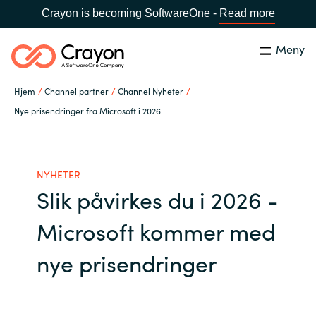
Crayon is becoming SoftwareOne -
Read more
Meny
Søk
Lukk
Hjem
Channel partner
Channel Nyheter
Hva gjør vi
Nye prisendringer fra Microsoft i 2026
Land:
Norway
SPRÅK
Hvem er vi
NYHETER
Slik påvirkes du i 2026 -
Global site
Karriere
Microsoft kommer med
Africa
Aktuelt
nye prisendringer
Australia
Samarbeidspartnere
Austria