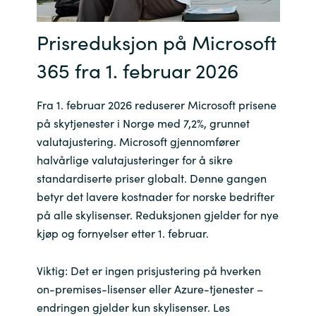
India
Prisreduksjon på Microsoft
Indonesia
365 fra 1. februar 2026
Kingdom of Saudi Arabia
Fra 1. februar 2026 reduserer Microsoft prisene
på skytjenester i Norge med 7,2%, grunnet
Kuwait
valutajustering. Microsoft gjennomfører
halvårlige valutajusteringer for å sikre
Latvia
standardiserte priser globalt. Denne gangen
betyr det lavere kostnader for norske bedrifter
Lithuania
på alle skylisenser. Reduksjonen gjelder for nye
kjøp og fornyelser etter 1. februar.
Malaysia
Viktig: Det er ingen prisjustering på hverken
Middle East
on-premises-lisenser eller Azure-tjenester –
endringen gjelder kun skylisenser. Les
Netherlands