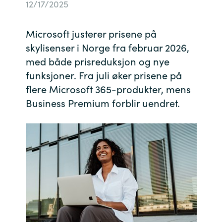
12/17/2025
Bulgaria
Channel partner
Microsoft justerer prisene på
Czechia
skylisenser i Norge fra februar 2026,
Kontakt oss
med både prisreduksjon og nye
Denmark
funksjoner. Fra juli øker prisene på
flere Microsoft 365-produkter, mens
Estonia
Business Premium forblir uendret.
Finland
France
Germany
Hungary
Iceland