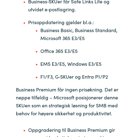
Slovenia
Business‑SKUer får Safe Links Lite og
utvidet e‑postlagring.
Singapore
Prisoppdatering gjelder bl.a.:
Business Basic, Business Standard,
Spain
Microsoft 365 E3/E5
Sri Lanka
Office 365 E3/E5
Sweden
EMS E3/E5, Windows E3/E5
F1/F3, G‑SKUer og Entra P1/P2
Switzerland
Business Premium får ingen prisøkning. Det er
Ukraine
neppe tilfeldig – Microsoft posisjonerer denne
SKUen som en strategisk løsning for SMB med
United Kingdom
behov for høyere sikkerhet og produktivitet.
United States
Oppgradering til Business Premium gir