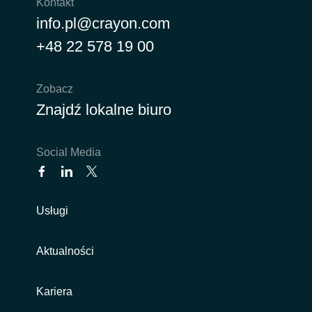
Kontakt
Bulgaria
info.pl@crayon.com
Kariera
+48 22 578 19 00
Czechia
Channel partner
Zobacz
Denmark
Znajdź lokalne biuro
Kampanie
Estonia
Social Media
Finland
Strategia podatkowa
France
Usługi
Ogólne warunki współpracy
Germany
Aktualności
Hungary
Kariera
Iceland