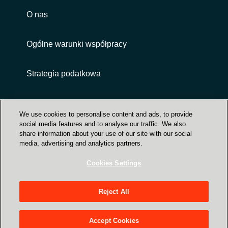
O nas
India
Ogólne warunki współpracy
Indonesia
Kingdom of Saudi Arabia
Strategia podatkowa
Kuwait
Customer terms and conditions
We use cookies to personalise content and ads, to provide
Latvia
social media features and to analyse our traffic. We also
share information about your use of our site with our social
media, advertising and analytics partners.
Lithuania
Cookies Settings
Malaysia
Trust Center
Reject All
Middle East
ul.Siedmiogrodzka 9, XIII piętro, 01-204
Warszawa.
Accept Cookies
Netherlands