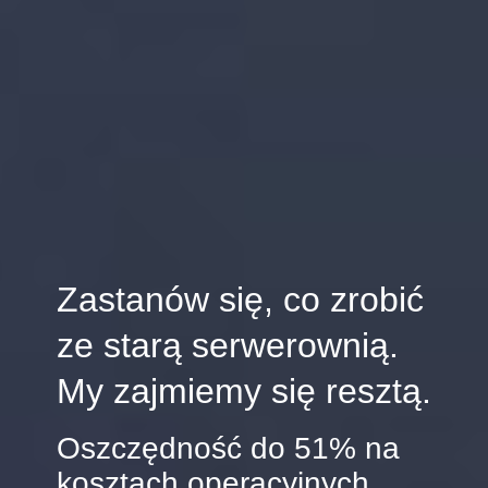
Slovenia
Singapore
Spain
Sri Lanka
Sweden
Switzerland
Zastanów się, co zrobić
Ukraine
ze starą serwerownią.
My zajmiemy się resztą.
United Kingdom
Oszczędność do 51% na
United States
kosztach operacyjnych.