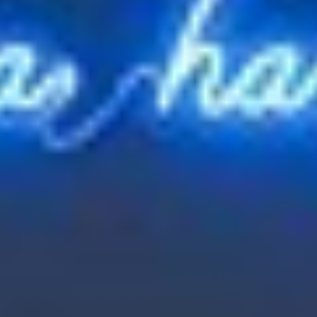
India
Indonesia
Kingdom of Saudi Arabia
Kuwait
Latvia
Lithuania
Malaysia
Middle East
Netherlands