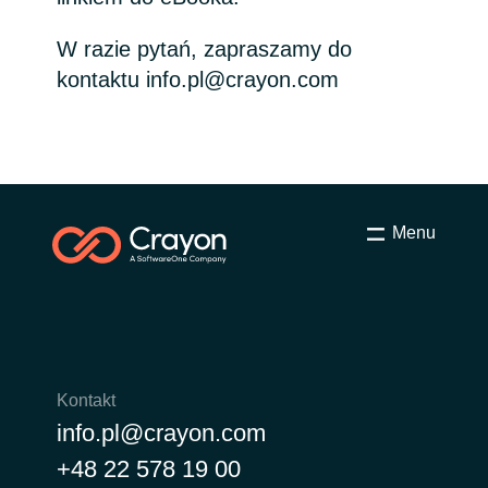
Bulgaria
Kariera
W razie pytań, zapraszamy do
kontaktu info.pl@crayon.com
Czechia
Channel partner
Denmark
Kampanie
Estonia
Menu
Finland
Strategia podatkowa
France
Ogólne warunki współpracy
Germany
Kontakt
Hungary
info.pl@crayon.com
+48 22 578 19 00
Iceland