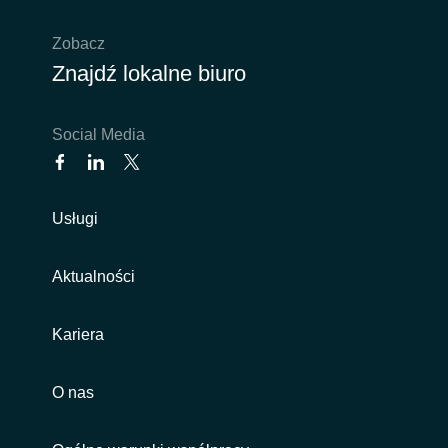
India
Zobacz
Znajdź lokalne biuro
Indonesia
Social Media
Kingdom of Saudi Arabia
Kuwait
Usługi
Latvia
Aktualności
Lithuania
Kariera
Malaysia
Middle East
O nas
Netherlands