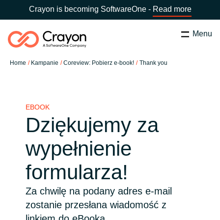
Crayon is becoming SoftwareOne -
Read more
Menu
Szukaj
zamknij
Home
Kampanie
Coreview: Pobierz e-book!
Thank you
Nasze usługi
Wybierz kraj:
Poland
WYBIERZ JĘZYK
Partnerzy Software
EBOOK
Dziękujemy za
Global site
Aktualności
wypełnienie
Africa
formularza!
O nas
Australia
Za chwilę na podany adres e-mail
zostanie przesłana wiadomość z
Skontaktuj się z nami
Austria
linkiem do eBooka.