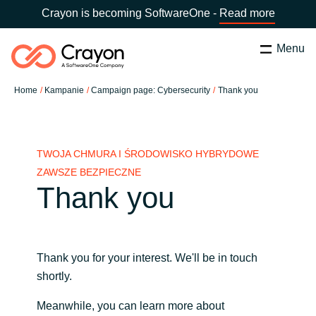
Crayon is becoming SoftwareOne -
Read more
Menu
Szukaj
zamknij
Home
Kampanie
Campaign page: Cybersecurity
Thank you
Nasze usługi
Wybierz kraj:
Poland
WYBIERZ JĘZYK
Partnerzy Software
TWOJA CHMURA I ŚRODOWISKO HYBRYDOWE
ZAWSZE BEZPIECZNE
Thank you
Global site
Aktualności
Africa
O nas
Thank you for your interest. We'll be in touch
Australia
shortly.
Skontaktuj się z nami
Austria
Meanwhile, you can learn more about