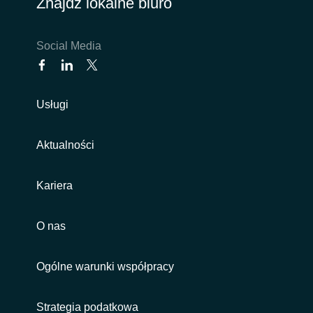
Znajdź lokalne biuro
India
Social Media
Indonesia
Kingdom of Saudi Arabia
Usługi
Kuwait
Aktualności
Latvia
Kariera
Lithuania
O nas
Malaysia
Ogólne warunki współpracy
Middle East
Strategia podatkowa
Netherlands