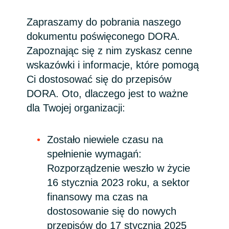
Bulgaria
Zapraszamy do pobrania naszego
Kariera
dokumentu poświęconego DORA.
Czechia
Zapoznając się z nim zyskasz cenne
Channel partner
wskazówki i informacje, które pomogą
Denmark
Ci dostosować się do przepisów
Kampanie
Estonia
DORA. Oto, dlaczego jest to ważne
dla Twojej organizacji:
Finland
Strategia podatkowa
Zostało niewiele czasu na
France
spełnienie wymagań:
Ogólne warunki współpracy
Rozporządzenie weszło w życie
Germany
16 stycznia 2023 roku, a sektor
finansowy ma czas na
Hungary
dostosowanie się do nowych
Iceland
przepisów do 17 stycznia 2025