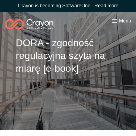
Crayon is becoming SoftwareOne -
Read more
Menu
Szukaj
zamknij
DORA - zgodność
Nasze usługi
regulacyjna szyta na
Wybierz kraj:
Poland
WYBIERZ JĘZYK
Partnerzy Software
miarę [e-book]
Global site
Aktualności
Africa
O nas
Australia
Skontaktuj się z nami
Austria