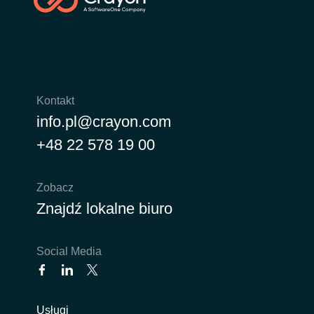
Slovenia
Singapore
Spain
Kontakt
Sri Lanka
info.pl@crayon.com
+48 22 578 19 00
Sweden
Switzerland
Zobacz
Znajdź lokalne biuro
Ukraine
United Kingdom
Social Media
United States
Usługi