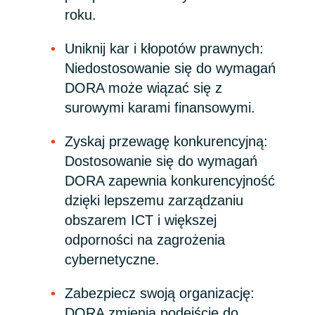
roku.
India
Uniknij kar i kłopotów prawnych:
Indonesia
Niedostosowanie się do wymagań
DORA może wiązać się z
Kingdom of Saudi Arabia
surowymi karami finansowymi.
Kuwait
Zyskaj przewagę konkurencyjną:
Dostosowanie się do wymagań
Latvia
DORA zapewnia konkurencyjność
dzięki lepszemu zarządzaniu
Lithuania
obszarem ICT i większej
odporności na zagrożenia
Malaysia
cybernetyczne.
Middle East
Zabezpiecz swoją organizację:
Netherlands
DORA zmienia podejście do