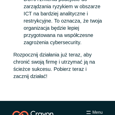
zarządzania ryzykiem w obszarze
Norway
ICT na bardziej analityczne i
restrykcyjne. To oznacza, że twoja
Oman
organizacja będzie lepiej
przygotowana na współczesne
Philippines
zagrożenia cybersecurity.
Poland
Rozpocznij działania już teraz, aby
chronić swoją firmę i utrzymać ją na
Portugal
ścieżce sukcesu. Pobierz teraz i
zacznij działać!
Qatar
Romania
Serbia
Menu