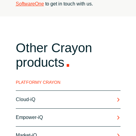
SoftwareOne
to get in touch with us.
Other Crayon
products
PLATFORMY CRAYON
Cloud-iQ
Empower-iQ
Market-iQ