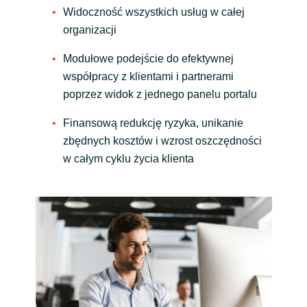
Widoczność wszystkich usług w całej
India
organizacji
Modułowe podejście do efektywnej
Indonesia
współpracy z klientami i partnerami
poprzez widok z jednego panelu portalu
Kingdom of Saudi Arabia
Finansową redukcję ryzyka, unikanie
Kuwait
zbędnych kosztów i wzrost oszczędności
w całym cyklu życia klienta
Latvia
Lithuania
Malaysia
Middle East
Netherlands