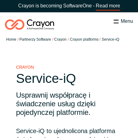
Crayon is becoming SoftwareOne -
Read more
Menu
Szukaj
zamknij
Home
Partnerzy Software
Crayon
Crayon platforms
Service-iQ
Nasze usługi
Wybierz kraj:
Poland
WYBIERZ JĘZYK
Partnerzy Software
CRAYON
Service-iQ
Global site
Aktualności
Usprawnij współpracę i
Africa
świadczenie usług dzięki
O nas
pojedynczej platformie.
Australia
Skontaktuj się z nami
Service-iQ to ujednolicona platforma
Austria