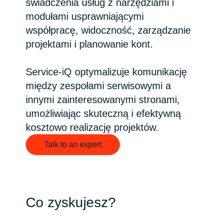
świadczenia usług z narzędziami i
Bulgaria
modułami usprawniającymi
Kariera
współpracę, widoczność, zarządzanie
Czechia
projektami i planowanie kont.
Channel partner
Denmark
Service-iQ optymalizuje komunikację
między zespołami serwisowymi a
Kampanie
Estonia
innymi zainteresowanymi stronami,
umożliwiając skuteczną i efektywną
Finland
Strategia podatkowa
kosztowo realizację projektów.
France
Talk to an expert
Ogólne warunki współpracy
Germany
Hungary
Co zyskujesz?
Iceland