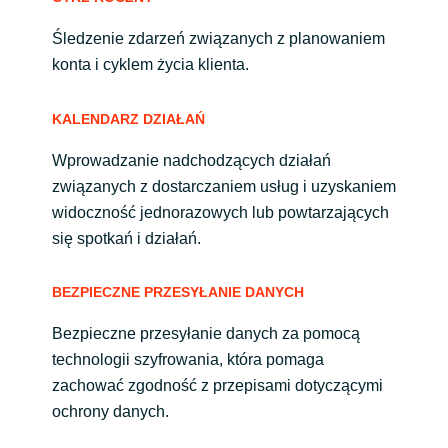
Slovenia
Śledzenie zdarzeń związanych z planowaniem
Singapore
konta i cyklem życia klienta.
Spain
KALENDARZ DZIAŁAŃ
Sri Lanka
Wprowadzanie nadchodzących działań
związanych z dostarczaniem usług i uzyskaniem
Sweden
widoczność jednorazowych lub powtarzających
się spotkań i działań.
Switzerland
BEZPIECZNE PRZESYŁANIE DANYCH
Ukraine
Bezpieczne przesyłanie danych za pomocą
United Kingdom
technologii szyfrowania, która pomaga
zachować zgodność z przepisami dotyczącymi
United States
ochrony danych.