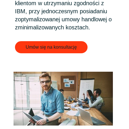
klientom w utrzymaniu zgodności z
India
IBM, przy jednoczesnym posiadaniu
zoptymalizowanej umowy handlowej o
Indonesia
zminimalizowanych kosztach.
Kingdom of Saudi Arabia
Umów się na konsultację
Kuwait
Latvia
Lithuania
Malaysia
Middle East
Netherlands