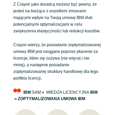
Slovenia
Z Crayon jako doradcą możesz być pewny, że
jesteś na bieżąco z wszelkimi zmianami
Singapore
mającymi wpływ na Twoją umowę IBM i/lub
potencjalnymi optymalizacjami w celu
Spain
zwiększenia elastyczności lub redukcji kosztów.
Sri Lanka
Crayon wierzy, że posiadanie zoptymalizowanej
umowy IBM jest osiągane poprzez płacenie za
Sweden
licencje, które się zużywa (nie więcej i nie
mniej), a następnie posiadanie
Switzerland
zoptymalizowanej struktury handlowej dla tego
portfela licencji.
Ukraine
United Kingdom
IBM
SAM
+
WIEDZA LICENCYJNA
IBM
=
ZOPTYMALIZOWANA UMOWA IBM
United States