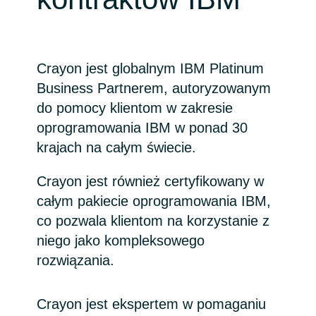
Bulgaria
Kariera
Czechia
Crayon jest globalnym IBM Platinum
Channel partner
Business Partnerem, autoryzowanym
Denmark
do pomocy klientom w zakresie
oprogramowania IBM w ponad 30
Kampanie
Estonia
krajach na całym świecie.
Finland
Strategia podatkowa
Crayon jest również certyfikowany w
France
całym pakiecie oprogramowania IBM,
co pozwala klientom na korzystanie z
Ogólne warunki współpracy
Germany
niego jako kompleksowego
rozwiązania.
Hungary
Crayon jest ekspertem w pomaganiu
Iceland