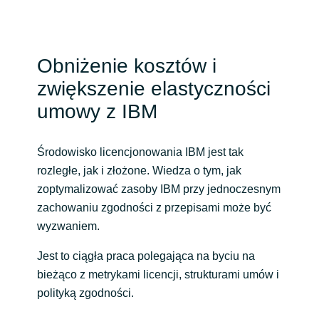
Norway
Obniżenie kosztów i
Oman
zwiększenie elastyczności
Philippines
umowy z IBM
Poland
Środowisko licencjonowania IBM jest tak
rozległe, jak i złożone. Wiedza o tym, jak
Portugal
zoptymalizować zasoby IBM przy jednoczesnym
zachowaniu zgodności z przepisami może być
Qatar
wyzwaniem.
Romania
Jest to ciągła praca polegająca na byciu na
bieżąco z metrykami licencji, strukturami umów i
Serbia
polityką zgodności.