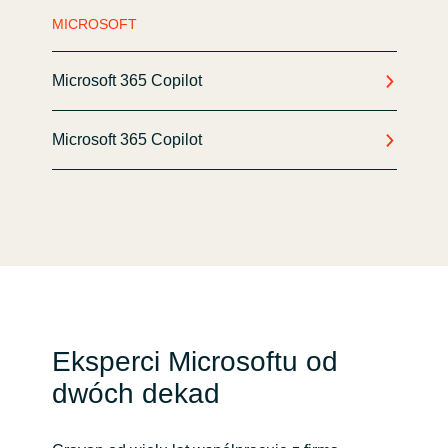
MICROSOFT
Norway
Microsoft 365 Copilot
Oman
Microsoft 365 Copilot
Philippines
Poland
Portugal
Qatar
Romania
Eksperci Microsoftu od
dwóch dekad
Serbia