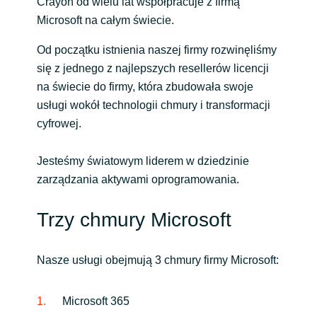
Slovenia
Crayon od wielu lat współpracuje z firmą
Microsoft na całym świecie.
Singapore
Od początku istnienia naszej firmy rozwinęliśmy
się z jednego z najlepszych resellerów licencji
Spain
na świecie do firmy, która zbudowała swoje
usługi wokół technologii chmury i transformacji
Sri Lanka
cyfrowej.
Sweden
Jesteśmy światowym liderem w dziedzinie
zarządzania aktywami oprogramowania.
Switzerland
Trzy chmury Microsoft
Ukraine
United Kingdom
Nasze usługi obejmują 3 chmury firmy Microsoft:
United States
Microsoft 365