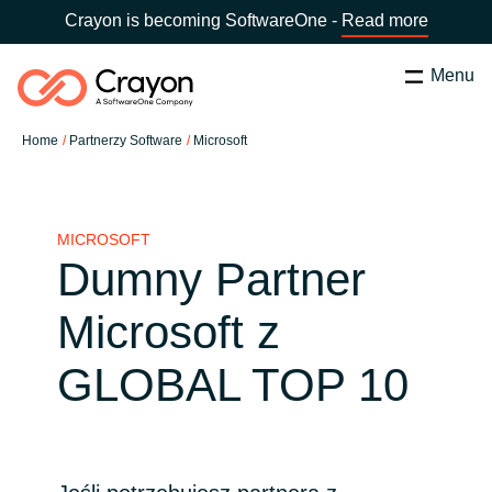
Crayon is becoming SoftwareOne -
Read more
Menu
Szukaj
zamknij
Home
Partnerzy Software
Microsoft
Nasze usługi
Wybierz kraj:
Poland
WYBIERZ JĘZYK
Partnerzy Software
MICROSOFT
Dumny Partner
Global site
Aktualności
Microsoft z
Africa
GLOBAL TOP 10
O nas
Australia
Skontaktuj się z nami
Austria