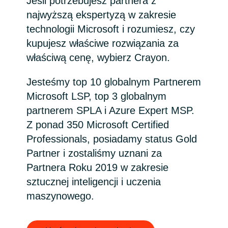
Jeśli potrzebujesz partnera z
najwyższą ekspertyzą w zakresie
Bulgaria
Kariera
technologii Microsoft i rozumiesz, czy
Czechia
kupujesz właściwe rozwiązania za
Channel partner
właściwą cenę, wybierz Crayon.
Denmark
Jesteśmy top 10 globalnym Partnerem
Kampanie
Estonia
Microsoft LSP, top 3 globalnym
partnerem SPLA i Azure Expert MSP.
Finland
Z ponad 350 Microsoft Certified
Strategia podatkowa
Professionals, posiadamy status Gold
France
Partner i zostaliśmy uznani za
Ogólne warunki współpracy
Partnera Roku 2019 w zakresie
Germany
sztucznej inteligencji i uczenia
maszynowego.
Hungary
Iceland