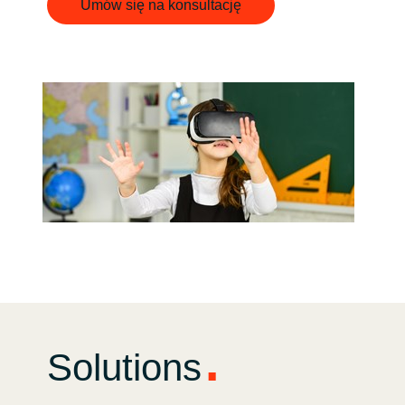
Umów się na konsultację
India
Indonesia
Kingdom of Saudi Arabia
Kuwait
Latvia
Lithuania
Malaysia
Middle East
Solutions
Netherlands