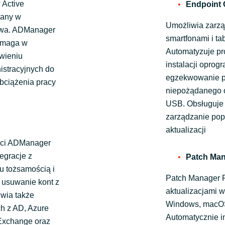
 Active
Endpoint 
iany w
Umożliwia zarzą
stwa. ADManager
smartfonami i ta
pomaga w
Automatyzuje pr
twieniu
instalacji oprog
istracyjnych do
egzekwowanie po
bciążenia pracy
niepożądanego op
USB. Obsługuje 
zarządzanie pop
aktualizacji
ści ADManager
egracje z
Patch Man
u tożsamością i
Patch Manager P
 usuwanie kont z
aktualizacjami w
wia także
Windows, macOS, 
h z AD, Azure
Automatycznie in
 Exchange oraz