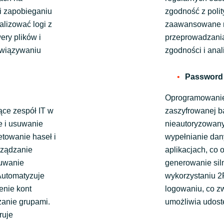
i zapobieganiu
zgodność z poli
lizować logi z
zaawansowane na
ery plików i
przeprowadzani
związywaniu
zgodności i anal
Password
Oprogramowanie
ce zespół IT w
zaszyfrowanej ba
e i usuwanie
nieautoryzowan
etowanie haseł i
wypełnianie dan
rządzanie
aplikacjach, co
suwanie
generowanie sil
Automatyzuje
wykorzystaniu 2
enie kont
logowaniu, co z
zanie grupami.
umożliwia udost
ruje