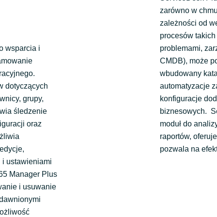
zarówno w chmur
zależności od we
procesów takich 
 wsparcia i
problemami, zar
ramowanie
CMDB), może pos
racyjnego.
wbudowany katal
w dotyczących
automatyzacje z
wnicy, grupy,
konfiguracje dod
iwia śledzenie
biznesowych. S
guracji oraz
moduł do analiz
żliwia
raportów, oferuj
edycje,
pozwala na efek
 i ustawieniami
365 Manager Plus
wanie i usuwanie
zedawnionymi
możliwość