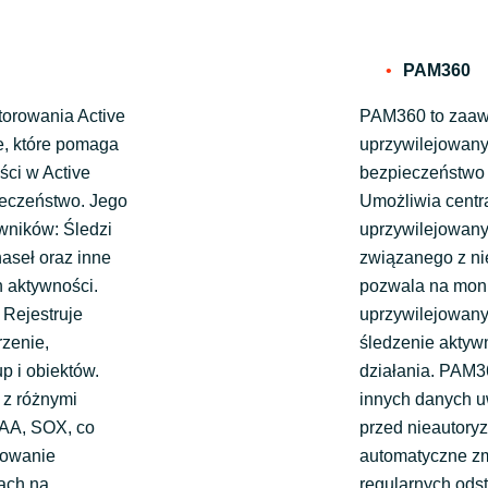
PAM360
torowania Active
PAM360 to zaaw
e, które pomaga
uprzywilejowanym
ści w Active
bezpieczeństwo 
ieczeństwo. Jego
Umożliwia centra
wników: Śledzi
uprzywilejowany
aseł oraz inne
związanego z n
h aktywności.
pozwala na moni
 Rejestruje
uprzywilejowany
rzenie,
śledzenie aktyw
p i obiektów.
działania. PAM3
 z różnymi
innych danych u
PAA, SOX, co
przed nieautory
rowanie
automatyczne zm
rach na
regularnych ods