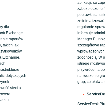
aplikacji, co za
zabezpieczone. 
poprawki są tes
zminimalizować 
y dla
regularnie spraw
soft Exchange
.
informuje admin
anie raportów
Manager Plus wy
 takich jak
szczegółowe rapor
 użytkowników.
wprowadzonych z
ra Exchange,
zgodnością. W 
pach
istnieje możliw
rastrukturze
przywrócenia po
liz dotyczących
na tworzenie gru
rzynek
grup, co ułatwia 
owość sieci a
serwera
ServiceDe
waniu
ServiceDesk Pl