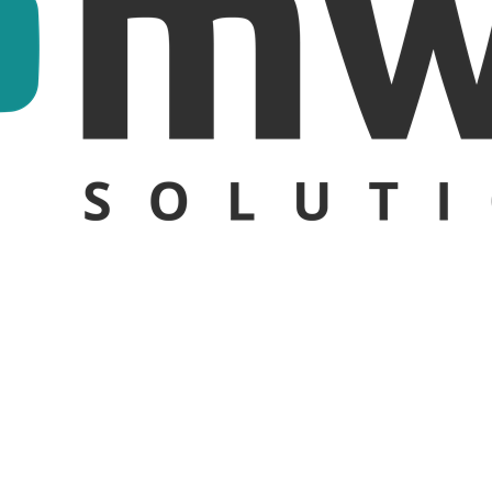
Sweden
United Kingdom