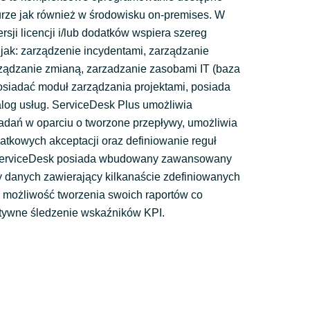
ze jak również w środowisku on-premises. W
rsji licencji i/lub dodatków wspiera szereg
jak: zarządzenie incydentami, zarządzanie
ządzanie zmianą, zarzadzanie zasobami IT (baza
iadać moduł zarządzania projektami, posiada
og usług. ServiceDesk Plus umożliwia
adań w oparciu o tworzone przepływy, umożliwia
atkowych akceptacji oraz definiowanie reguł
erviceDesk posiada wbudowany zawansowany
y danych zawierający kilkanaście zdefiniowanych
e możliwość tworzenia swoich raportów co
tywne śledzenie wskaźników KPI.