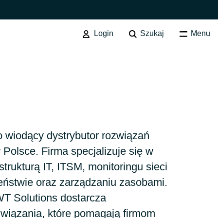
Login
Szukaj
Menu
SOFTWARE PROCUREMENT
Przegląd usługi
Australia
 wiodący dystrybutor rozwiązań
olsce. Firma specjalizuje się w
Czechia
strukturą IT, ITSM, monitoringu sieci
zeństwie oraz zarządzaniu zasobami.
Finland
T Solutions dostarcza
wiązania, które pomagają firmom