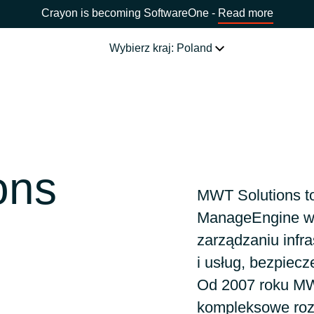
Crayon is becoming SoftwareOne -
Read more
Wybierz kraj: Poland
NASZE USŁUGI
Software Procurement
WYBIERZ JĘZYK
ons
IT Cost Management
Africa
MWT Solutions to
ManageEngine w P
Cloud Services
Bulgaria
zarządzaniu infra
Data and AI Solutions
i usług, bezpiec
Estonia
Od 2007 roku MW
kompleksowe roz