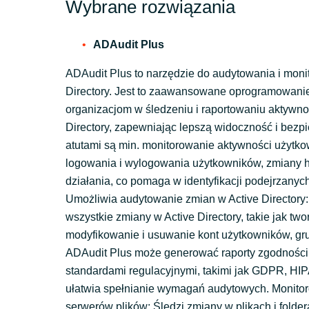
Wybrane rozwiązania
ADAudit Plus
ADAudit Plus to narzędzie do audytowania i moni
Directory. Jest to zaawansowane oprogramowani
organizacjom w śledzeniu i raportowaniu aktywno
Directory, zapewniając lepszą widoczność i bezp
atutami są min. monitorowanie aktywności użytko
logowania i wylogowania użytkowników, zmiany h
działania, co pomaga w identyfikacji podejrzanyc
Umożliwia audytowanie zmian w Active Directory:
wszystkie zmiany w Active Directory, takie jak two
modyfikowanie i usuwanie kont użytkowników, gru
ADAudit Plus może generować raporty zgodności
standardami regulacyjnymi, takimi jak GDPR, HI
ułatwia spełnianie wymagań audytowych. Monito
serwerów plików: Śledzi zmiany w plikach i folde