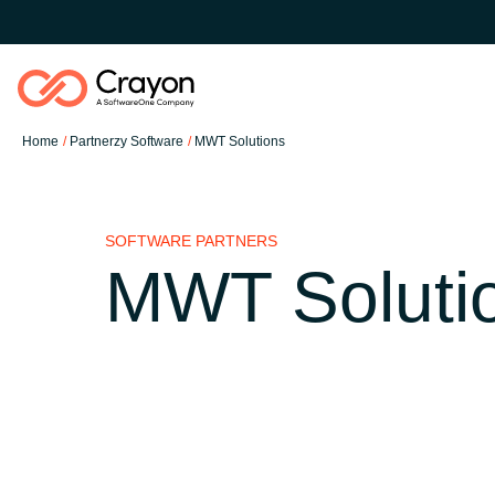
Home
Partnerzy Software
MWT Solutions
Nasze usługi
SOFTWARE PARTNERS
Partnerzy Software
MWT Soluti
Global site
Aktualności
Austria
O nas
Denmark