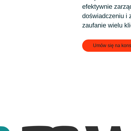
Germany
efektywnie zarzą
doświadczeniu i 
India
zaufanie wielu kl
Kuwait
Umów się na kons
Malaysia
Norway
Poland
Romania
Singapore
acy