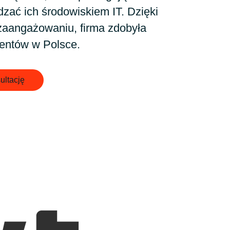
Hungary
dzać ich środowiskiem IT. Dzięki
zaangażowaniu, firma zdobyła
Indonesia
ientów w Polsce.
Latvia
ultację
Middle East
Oman
Portugal
Serbia
Spain