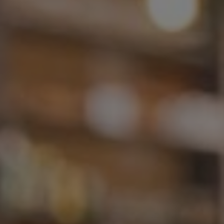
India
Indonesia
Kingdom of Saudi Arabia
Kuwait
Latvia
Lithuania
Malaysia
Middle East
Netherlands