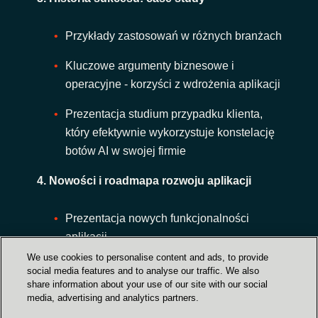
Przykłady zastosowań w różnych branżach
Kluczowe argumenty biznesowe i
operacyjne - korzyści z wdrożenia aplikacji
Prezentacja studium przypadku klienta,
który efektywnie wykorzystuje konstelację
botów AI w swojej firmie
4. Nowości i roadmapa rozwoju aplikacji
Prezentacja nowych funkcjonalności
aplikacji
We use cookies to personalise content and ads, to provide
Omówienie kierunku rozwoju produktu
social media features and to analyse our traffic. We also
share information about your use of our site with our social
(roadmapa)
media, advertising and analytics partners.
5. Panel użytkowników: doświadczenia i