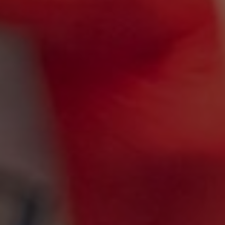
Slovenia
Singapore
Spain
Sri Lanka
Sweden
Switzerland
Ukraine
United Kingdom
United States