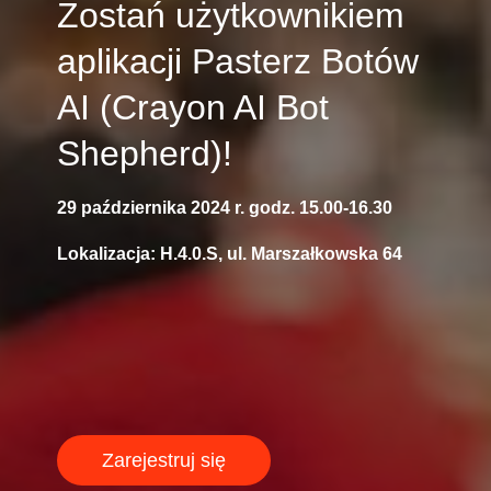
Zostań użytkownikiem
Norway
aplikacji Pasterz Botów
AI (Crayon AI Bot
Oman
Shepherd)!
Philippines
29 października 2024 r. godz. 15.00-16.30
Poland
Lokalizacja: H.4.0.S, ul. Marszałkowska 64
Portugal
Qatar
Romania
Serbia
Zarejestruj się