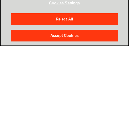
Cookies Settings
rekomendacje
Reject All
Zaproszeni użytkownicy podzielą się
swoimi doświadczeniami z korzystania z
Accept Cookies
aplikacji AI
Sesja pytań i odpowiedzi dla uczestników
6. Podsumowanie i zakończenie
Kluczowe wnioski
7.
Networking
po zakończeniu oficjalnej
części spotkania