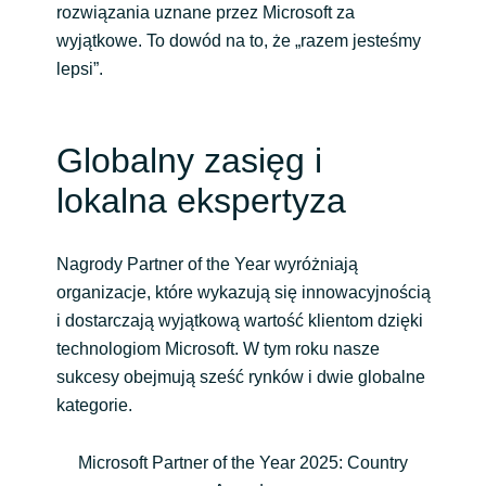
rozwiązania uznane przez Microsoft za
wyjątkowe. To dowód na to, że „razem jesteśmy
Norway
lepsi”.
Oman
Globalny zasięg i
Philippines
lokalna ekspertyza
Poland
Nagrody Partner of the Year wyróżniają
Portugal
organizacje, które wykazują się innowacyjnością
i dostarczają wyjątkową wartość klientom dzięki
Qatar
technologiom Microsoft. W tym roku nasze
sukcesy obejmują sześć rynków i dwie globalne
Romania
kategorie.
Serbia
Microsoft Partner of the Year 2025: Country