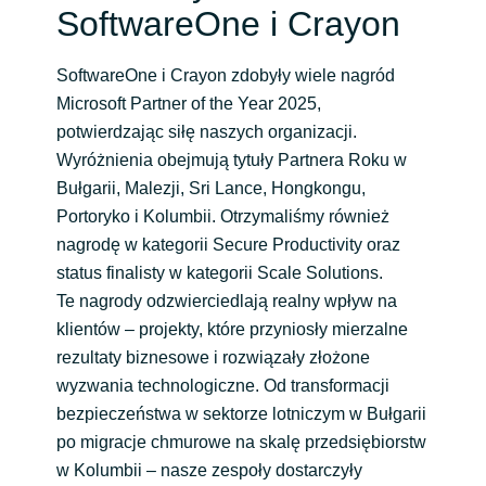
SoftwareOne i Crayon
India
SoftwareOne i Crayon zdobyły wiele nagród
Indonesia
Microsoft Partner of the Year 2025,
potwierdzając siłę naszych organizacji.
Kingdom of Saudi Arabia
Wyróżnienia obejmują tytuły Partnera Roku w
Bułgarii, Malezji, Sri Lance, Hongkongu,
Kuwait
Portoryko i Kolumbii. Otrzymaliśmy również
nagrodę w kategorii Secure Productivity oraz
Latvia
status finalisty w kategorii Scale Solutions.
Te nagrody odzwierciedlają realny wpływ na
Lithuania
klientów – projekty, które przyniosły mierzalne
rezultaty biznesowe i rozwiązały złożone
Malaysia
wyzwania technologiczne. Od transformacji
bezpieczeństwa w sektorze lotniczym w Bułgarii
Middle East
po migracje chmurowe na skalę przedsiębiorstw
w Kolumbii – nasze zespoły dostarczyły
Netherlands