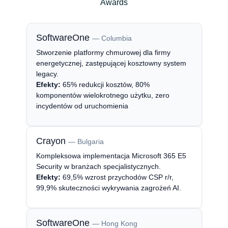
Slovenia
Awards
Singapore
SoftwareOne
— Columbia
Stworzenie platformy chmurowej dla firmy
Spain
energetycznej, zastępującej kosztowny system
legacy.
Sri Lanka
Efekty:
65% redukcji kosztów, 80%
komponentów wielokrotnego użytku, zero
Sweden
incydentów od uruchomienia
Switzerland
Crayon
— Bulgaria
Kompleksowa implementacja Microsoft 365 E5
Ukraine
Security w branżach specjalistycznych.
Efekty:
69,5% wzrost przychodów CSP r/r,
United Kingdom
99,9% skuteczności wykrywania zagrożeń AI.
United States
SoftwareOne
— Hong Kong