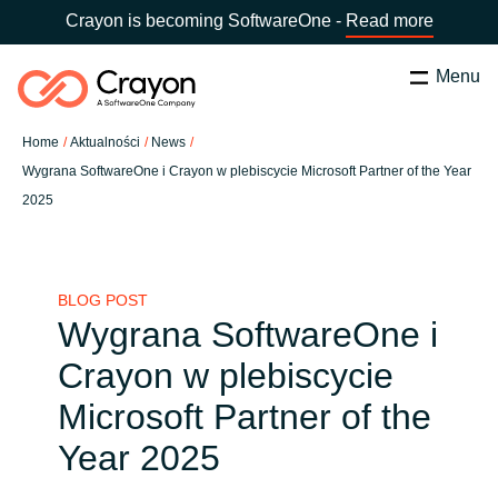
Crayon is becoming SoftwareOne -
Read more
Menu
Szukaj
zamknij
Home
Aktualności
News
Nasze usługi
Wygrana SoftwareOne i Crayon w plebiscycie Microsoft Partner of the Year
2025
Wybierz kraj:
Poland
WYBIERZ JĘZYK
Partnerzy Software
BLOG POST
Global site
Aktualności
Wygrana SoftwareOne i
Africa
Crayon w plebiscycie
O nas
Microsoft Partner of the
Australia
Year 2025
Skontaktuj się z nami
Austria