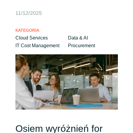
Bulgaria
Kariera
11/12/2025
Czechia
KATEGORIA
Channel partner
Cloud Services
Data & AI
Denmark
IT Cost Management
Procurement
Kampanie
Estonia
Finland
Strategia podatkowa
France
Ogólne warunki współpracy
Germany
Hungary
Osiem wyróżnień for
Iceland