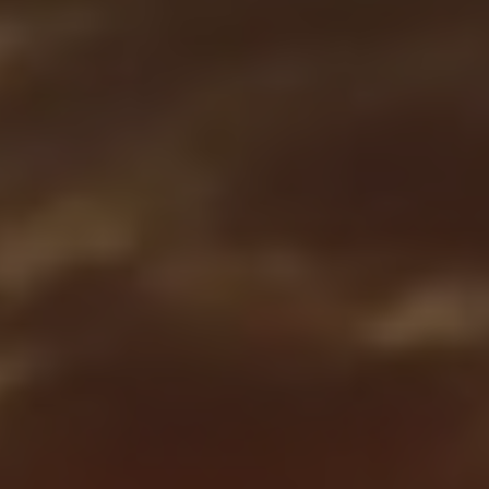
Norway
Oman
Philippines
Poland
Portugal
Qatar
Romania
Serbia