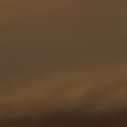
India
Indonesia
Kingdom of Saudi Arabia
Kuwait
Latvia
Lithuania
Malaysia
Middle East
Netherlands