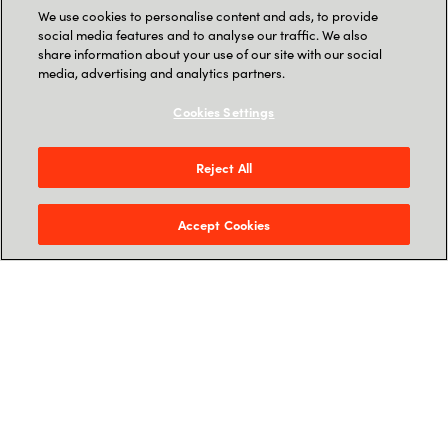
lakše pretraživanje CRM informacija
We use cookies to personalise content and ads, to provide
social media features and to analyse our traffic. We also
share information about your use of our site with our social
media, advertising and analytics partners.
Cookies Settings
Izvor:
https://www.microsoft.com/en-
us/worklab/work-trend-index/copilots-
earliest-users-teach-us-about-generative-ai-
Reject All
at-work
Accept Cookies