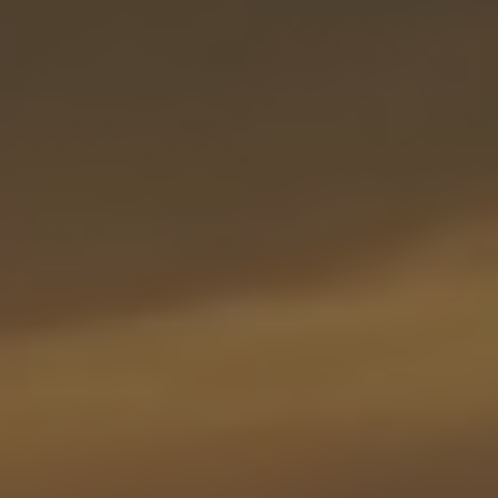
Bulgaria
Career
Czechia
Channel Partner
Denmark
Estonia
Finland
France
Germany
Hungary
Iceland