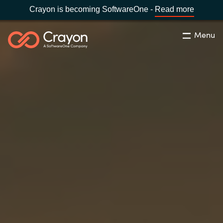
Crayon is becoming SoftwareOne -
Read more
Menu
Search
Close
Our Expertise
Country:
Serbia
CHOOSE YOUR LANGUAGE
Software Partners
Global site
Resources
Africa
About us
Australia
Contact Us
Austria