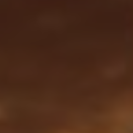
Slovenia
Singapore
Spain
Sri Lanka
Sweden
Switzerland
Ukraine
United Kingdom
United States