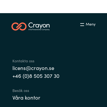
Slovenia
Singapore
Meny
Spain
Sri Lanka
Sweden
Kontakta oss
Switzerland
licens@crayon.se
Ukraine
+46 (0)8 505 307 30
United Kingdom
Besök oss
Våra kontor
United States