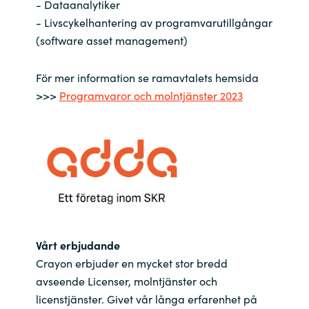
- Dataanalytiker
- Livscykelhantering av programvarutillgångar
India
(software asset management)
Indonesia
För mer information se ramavtalets hemsida
>>>
Programvaror och molntjänster 2023
Kingdom of Saudi Arabia
Kuwait
Latvia
Lithuania
Malaysia
Vårt erbjudande
Crayon erbjuder en mycket stor bredd
Middle East
avseende Licenser, molntjänster och
licenstjänster. Givet vår långa erfarenhet på
Netherlands