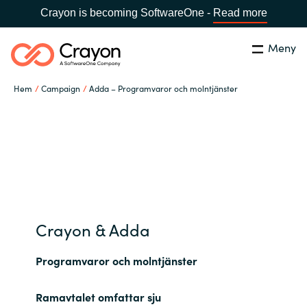
Crayon is becoming SoftwareOne -
Read more
Meny
Sök
Stäng
Hem
Campaign
Adda – Programvaror och molntjänster
Our Expertise
Land:
Sweden
SPRÅK
Software Partners
Global site
Resources
Africa
Crayon & Adda
Om Crayon
Australia
Programvaror och molntjänster
Kontakta oss
Austria
Ramavtalet omfattar sju