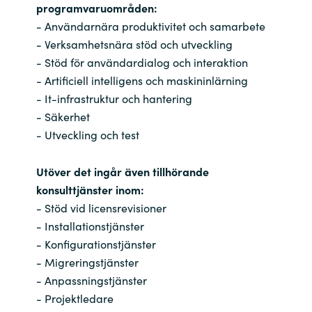
programvaruområden:
Bulgaria
- Användarnära produktivitet och samarbete
Karriär
- Verksamhetsnära stöd och utveckling
Czechia
- Stöd för användardialog och interaktion
Channel Partner
- Artificiell intelligens och maskininlärning
Denmark
- It-infrastruktur och hantering
- Säkerhet
Ocre Workshops
Estonia
- Utveckling och test
Finland
Utöver det ingår även tillhörande
konsulttjänster inom:
France
- Stöd vid licensrevisioner
- Installationstjänster
Germany
- Konfigurationstjänster
- Migreringstjänster
Hungary
- Anpassningstjänster
- Projektledare
Iceland