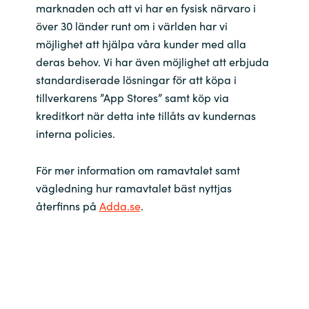
marknaden och att vi har en fysisk närvaro i
över 30 länder runt om i världen har vi
Norway
möjlighet att hjälpa våra kunder med alla
deras behov. Vi har även möjlighet att erbjuda
Oman
standardiserade lösningar för att köpa i
tillverkarens ”App Stores” samt köp via
Philippines
kreditkort när detta inte tillåts av kundernas
interna policies.
Poland
För mer information om ramavtalet samt
Portugal
vägledning hur ramavtalet bäst nyttjas
återfinns på
Adda.se
.
Qatar
Romania
Serbia