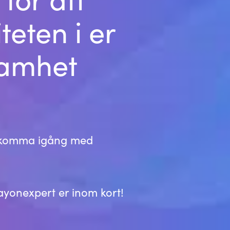
Germany
teten i er
India
samhet
Kuwait
Malaysia
Norway
t komma igång med
Poland
Romania
rayonexpert er inom kort!
Singapore