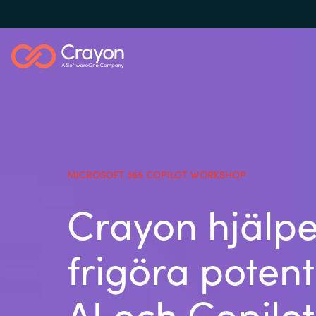
Our Expertise
Software Partners
MICROSOFT 365 COPILOT WORKSHOP
Global site
Crayon hjälper
Resources
Austria
frigöra potent
Denmark
Om Crayon
AI och Copilot