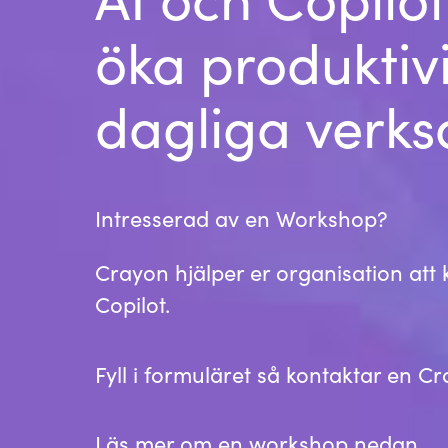
France
öka produktivi
Kontakta oss
Iceland
dagliga verk
Karriär
Kingdom of Saudi Arabia
Lithuania
Channel Partner
Intresserad av en Workshop?
Netherlands
Crayon hjälper er organisation at
Ocre Workshops
Copilot.
Philippines
Qatar
Fyll i formuläret så kontaktar en C
Slovenia
Läs mer om en workshop nedan.