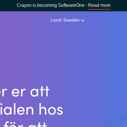
Crayon is becoming SoftwareOne -
Read more
Land: Sweden
OUR EXPERTISE
Software Procurement
SPRÅK
IT Cost Management
Africa
 er att
Cloud Services
Bulgaria
ialen hos
Data and AI Solutions
Estonia
 för att