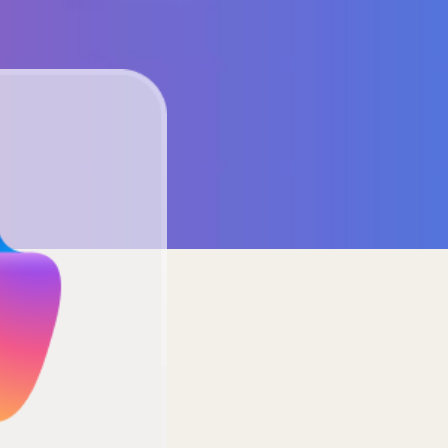
Sweden
United Kingdom