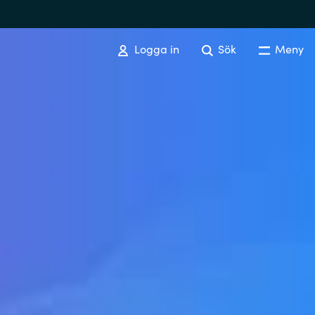
Logga in
Sök
Meny
SOFTWARE PROCUREMENT
Overview
Australia
Czechia
Finland