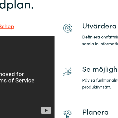
dplan.
Utvärdera
rkshop
Definiera omfattnin
samla in informatio
Se möjlig
Påvisa funktionali
produktivt sätt.
Planera