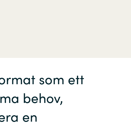
format som ett
öma behov,
iera en