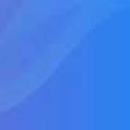
Hungary
Indonesia
Latvia
Middle East
Oman
Portugal
Serbia
Spain