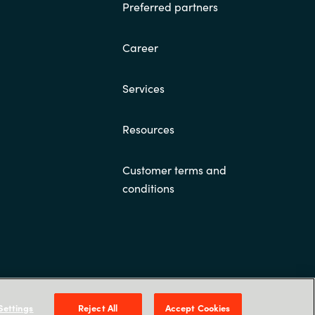
Preferred partners
Career
Services
Resources
Customer terms and
conditions
3D, 171 54 Solna & Skeppsgatan 19, 211 11 Malmö
Settings
Reject All
Accept Cookies