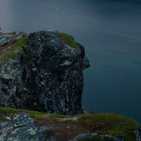
Hungary
Indonesia
Latvia
Middle East
Oman
Portugal
Serbia
Spain