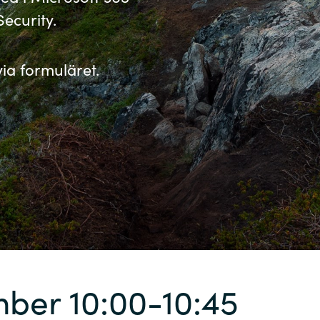
ecurity.
Sweden
a formuläret.
United Kingdom
ber 10:00-10:45