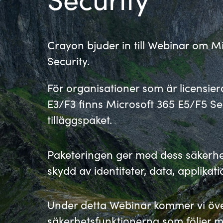
France
Kontakta oss
Iceland
Crayon bjuder in till Webinar om M
Karriär
Security.
Kingdom of Saudi Arabia
För organisationer som är licensier
Lithuania
Channel Partner
E3/F3 finns Microsoft 365 E5/F5 Secu
tilläggspaket.
Netherlands
Ocre Workshops
Paketeringen ger med dess säkerhet
Philippines
skydd av identiteter, data, applikati
Qatar
Under detta Webinar kommer vi öv
Slovenia
säkerhetsfunktionerna som följer m