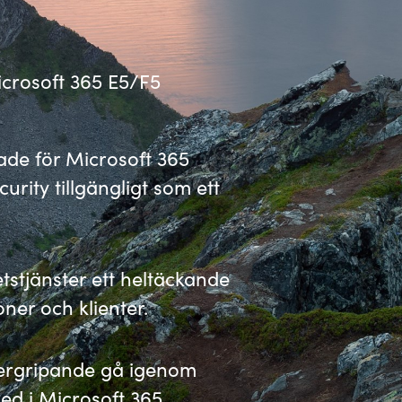
Germany
India
icrosoft 365 E5/F5
Kuwait
ade för Microsoft 365
Malaysia
rity tillgängligt som ett
Norway
stjänster ett heltäckande
Poland
oner och klienter.
Romania
ergripande gå igenom
Singapore
ed i Microsoft 365