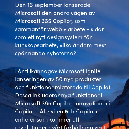
Den 16 september lanserade
Bulgaria
Microsoft den andra vågen av
Karriär
Microsoft 365 Copilot, som
Czechia
sammanför webb + arbete + sidor
Channel Partner
som ett nytt designsystem för
Denmark
kunskapsarbete, vilka är dom mest
Ocre Workshops
spännande nyheterna?
Estonia
Finland
I år tillkännagav Microsoft Ignite
lanseringen av 80 nya produkter
France
och funktioner relaterade till Copilot.
Dessa inkluderar nya funktioner i
Germany
Microsoft 365 Copilot, innovationer i
Copilot + AI-sviten och Copilot+-
Hungary
enheter som kommer att
Iceland
revolutionera vårt förhållningssätt