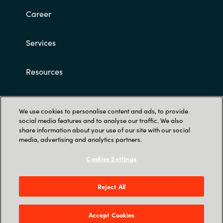
Career
Services
Resources
Customer terms and conditions
We use cookies to personalise content and ads, to provide
social media features and to analyse our traffic. We also
share information about your use of our site with our social
media, advertising and analytics partners.
Cookies Settings
Trust Center
Reject All
Röntgenvägen 3D, 171 54 Solna & Skeppsgatan
19, 211 11 Malmö
Accept Cookies