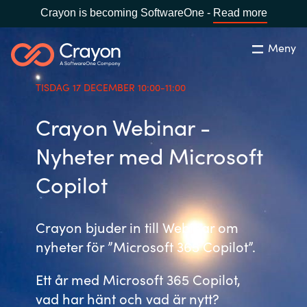
Crayon is becoming SoftwareOne -
Read more
Meny
Sök
Stäng
TISDAG 17 DECEMBER 10:00-11:00
Our Expertise
Crayon Webinar -
Land:
Sweden
SPRÅK
Software Partners
Nyheter med Microsoft
Copilot
Global site
Resources
Africa
Crayon bjuder in till Webinar om
Om Crayon
nyheter för ”Microsoft 365 Copilot”.
Australia
Ett år med Microsoft 365 Copilot,
Kontakta oss
Austria
vad har hänt och vad är nytt?