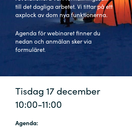
till det dagliga arbetet. Vi tittar på ett
India
axplock av dom nya funktionerna.
Indonesia
Agenda för webinaret finner du
nedan och anmälan sker via
Kingdom of Saudi Arabia
formuläret.
Kuwait
Latvia
Lithuania
Tisdag 17 december
Malaysia
10:00-11:00
Middle East
Agenda:
Netherlands