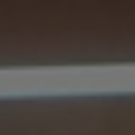
Bulgaria
Channel partner
Czechia
Denmark
Estonia
Finland
France
Germany
Hungary
Iceland