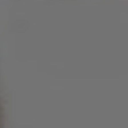
Slovenia
Singapore
Spain
Sri Lanka
Sweden
Switzerland
Ukraine
United Kingdom
United States