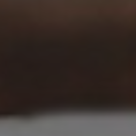
Norway
Oman
Philippines
Poland
Portugal
Qatar
Romania
Serbia