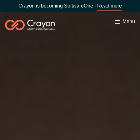
Crayon is becoming SoftwareOne -
Read more
Menu
Search
Zapri
Software Partners
Country:
Slovenia
CHOOSE YOUR COUNTRY
Resources
Global site
O nas
Africa
Kontakt
Australia
Career
Austria