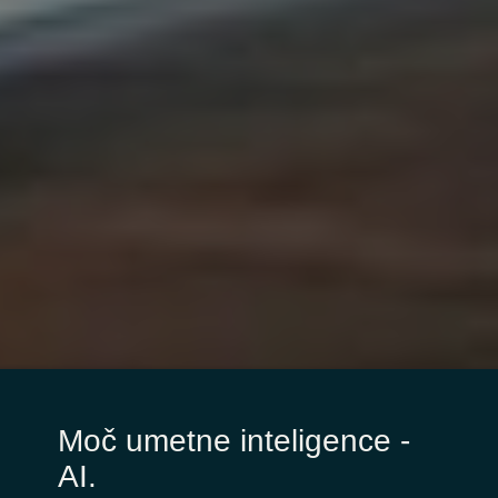
Moč umetne inteligence -
AI.