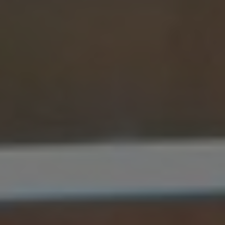
India
Indonesia
Kingdom of Saudi Arabia
Kuwait
Latvia
Lithuania
Malaysia
Middle East
Netherlands