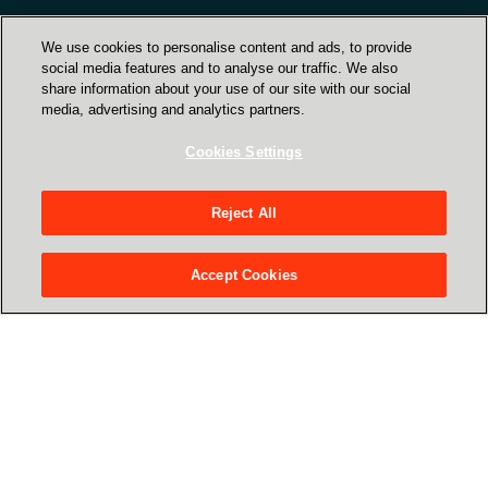
We use cookies to personalise content and ads, to provide
social media features and to analyse our traffic. We also
Naše strokovno znanje o
share information about your use of our site with our social
media, advertising and analytics partners.
"AI & Data" rešitvah
Cookies Settings
Reject All
Accept Cookies
Optimizacija vzdrževanja
Identifikacija, predvidevanje in popravki napak
še preden vplivajo na delovanje.