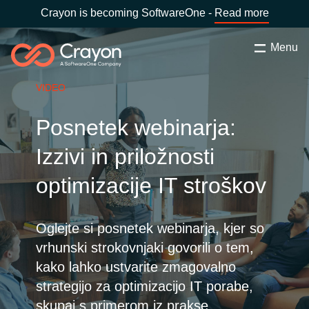
Crayon is becoming SoftwareOne -
Read more
Menu
Search
Zapri
VIDEO
Software Partners
Posnetek webinarja:
Country:
Slovenia
CHOOSE YOUR COUNTRY
Resources
Izzivi in priložnosti
optimizacije IT stroškov
Global site
O nas
Africa
Oglejte si posnetek webinarja, kjer so
Kontakt
vrhunski strokovnjaki govorili o tem,
Australia
kako lahko ustvarite zmagovalno
strategijo za optimizacijo IT porabe,
Career
Austria
skupaj s primerom iz prakse