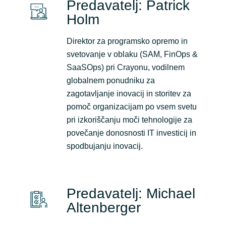
Slovenia
Predavatelj: Patrick
Holm
Singapore
Direktor za programsko opremo in
Spain
svetovanje v oblaku (SAM, FinOps &
SaaSOps) pri Crayonu, vodilnem
Sri Lanka
globalnem ponudniku za
zagotavljanje inovacij in storitev za
Sweden
pomoč organizacijam po vsem svetu
pri izkoriščanju moči tehnologije za
Switzerland
povečanje donosnosti IT investicij in
spodbujanju inovacij.
Ukraine
United Kingdom
Predavatelj: Michael
Altenberger
United States