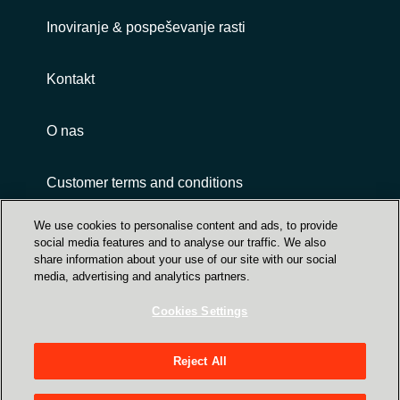
Inoviranje & pospeševanje rasti
Kontakt
O nas
Customer terms and conditions
We use cookies to personalise content and ads, to provide
social media features and to analyse our traffic. We also
share information about your use of our site with our social
media, advertising and analytics partners.
Cookies Settings
Trust Center
Crayon Group Holding ASA, Sandakerveien 114
Reject All
A, NO-0484 Oslo P O Box 4384 Nydalen - NO-