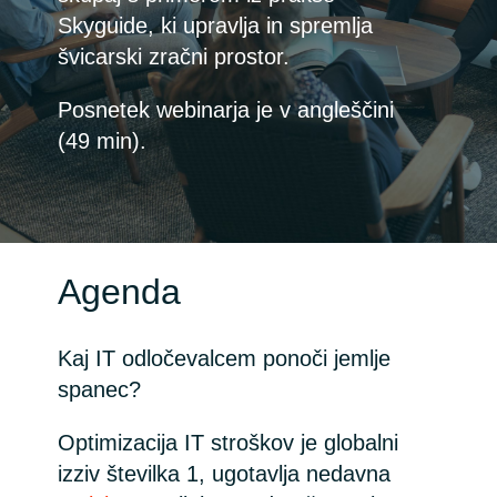
Skyguide, ki upravlja in spremlja
Bulgaria
Channel partner
švicarski zračni prostor.
Czechia
Posnetek webinarja je v angleščini
(49 min).
Denmark
Estonia
Finland
Agenda
France
Kaj IT odločevalcem ponoči jemlje
Germany
spanec?
Hungary
Optimizacija IT stroškov je globalni
izziv številka 1, ugotavlja nedavna
Iceland