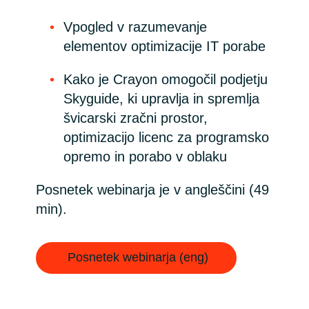
Vpogled v razumevanje
Norway
elementov optimizacije IT porabe
Oman
Kako je Crayon omogočil podjetju
Skyguide, ki upravlja in spremlja
Philippines
švicarski zračni prostor,
optimizacijo licenc za programsko
Poland
opremo in porabo v oblaku
Portugal
Posnetek webinarja je v angleščini (49
Qatar
min).
Romania
Posnetek webinarja (eng)
Serbia