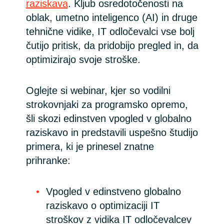
raziskava
. Kljub osredotočenosti na
oblak, umetno inteligenco (AI) in druge
India
tehnične vidike, IT odločevalci vse bolj
Indonesia
čutijo pritisk, da pridobijo pregled in, da
optimizirajo svoje stroške.
Kingdom of Saudi Arabia
Oglejte si webinar, kjer so vodilni
Kuwait
strokovnjaki za programsko opremo,
šli skozi edinstven vpogled v globalno
Latvia
raziskavo in predstavili uspešno študijo
Lithuania
primera, ki je prinesel znatne
prihranke:
Malaysia
Vpogled v edinstveno globalno
Middle East
raziskavo o optimizaciji IT
stroškov z vidika IT odločevalcev
Netherlands