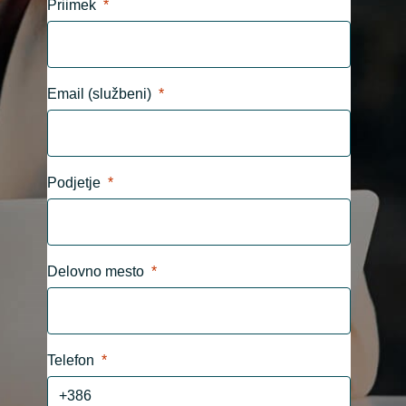
Priimek
India
Indonesia
Email (službeni)
Kingdom of Saudi Arabia
Kuwait
Podjetje
Latvia
Lithuania
Delovno mesto
Malaysia
Middle East
Telefon
Netherlands