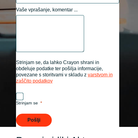
Vaše vprašanje, komentar ...
Norway
Oman
Philippines
Poland
Strinjam se, da lahko Crayon shrani in
obdeluje podatke ter pošilja informacije,
povezane s storitvami v skladu z
varstvom in
Portugal
zaščito podatkov
Qatar
Strinjam se
Romania
Pošlji
Serbia