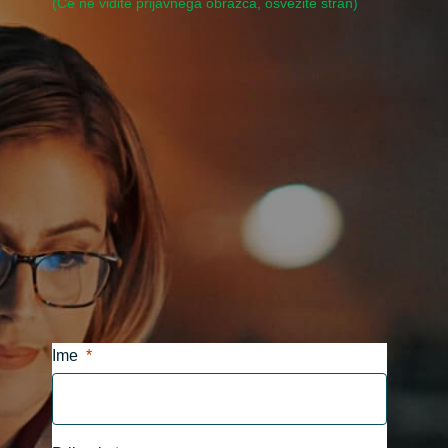
(Če ne vidite prijavnega obrazca, osvežite stran)
Bulgaria
Channel partner
Czechia
Denmark
Estonia
Finland
France
Germany
Ime
Hungary
Iceland