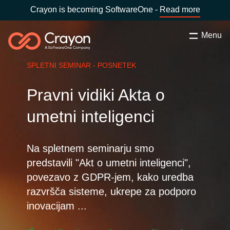
Crayon is becoming SoftwareOne -
Read more
Menu
Search
Zapri
SPLETNI SEMINAR - POSNETEK
Software Partners
Pravni vidiki Akta o
Country:
Slovenia
CHOOSE YOUR COUNTRY
Resources
umetni inteligenci
Global site
O nas
Na spletnem seminarju smo
predstavili "Akt o umetni inteligenci",
Africa
povezavo z GDPR-jem, kako uredba
Kontakt
razvršča sisteme, ukrepe za podporo
Australia
inovacijam ...
Career
Austria