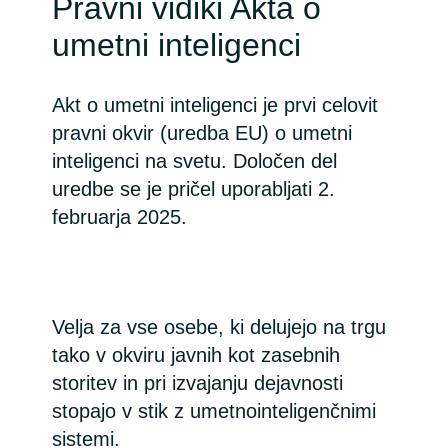
Pravni vidiki Akta o
Slovenia
umetni inteligenci
Singapore
Akt o umetni inteligenci je prvi celovit
Spain
pravni okvir (uredba EU) o umetni
Sri Lanka
inteligenci na svetu. Določen del
uredbe se je pričel uporabljati 2.
Sweden
februarja 2025.
Switzerland
Ukraine
Velja za vse osebe, ki delujejo na trgu
tako v okviru javnih kot zasebnih
United Kingdom
storitev in pri izvajanju dejavnosti
stopajo v stik z umetnointeligenčnimi
United States
sistemi.