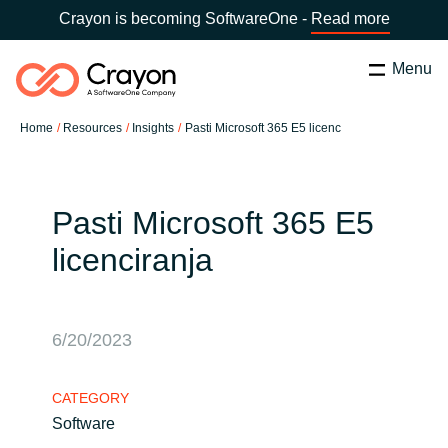
Crayon is becoming SoftwareOne -
Read more
Menu
Search
Zapri
Home
Resources
Insights
Pasti Microsoft 365 E5 licenc
Software Partners
Country:
Slovenia
CHOOSE YOUR COUNTRY
Resources
Pasti Microsoft 365 E5
licenciranja
Global site
O nas
Africa
6/20/2023
Kontakt
Australia
CATEGORY
Career
Software
Austria