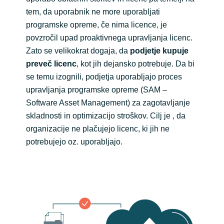
tem, da uporabnik ne more uporabljati
Norway
programske opreme, če nima licence, je
povzročil upad proaktivnega upravljanja licenc.
Oman
Zato se velikokrat dogaja, da
podjetje kupuje
preveč licenc
, kot jih dejansko potrebuje. Da bi
Philippines
se temu izognili, podjetja uporabljajo proces
upravljanja programske opreme (SAM –
Poland
Software Asset Management) za zagotavljanje
skladnosti in optimizacijo stroškov. Cilj je , da
Portugal
organizacije ne plačujejo licenc, ki jih ne
potrebujejo oz. uporabljajo.
Qatar
Romania
Serbia