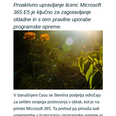
Proaktivno upravljanje licenc Microsoft
Bulgaria
Channel partner
365 E5 je ključno za zagotavljanje
skladne in s tem pravilne uporabe
Czechia
programske opreme.
Denmark
Estonia
Finland
France
Germany
V današnjem času se številna podjetja odločajo
Hungary
za selitev svojega poslovanja v oblak, kot je na
primer Microsoft 365. Ta prehod pa prinaša tudi
Iceland
spremembe v licenciranju programske opreme in