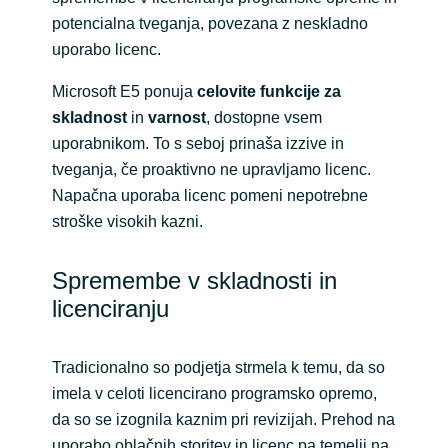
potencialna tveganja, povezana z neskladno
India
uporabo licenc.
Indonesia
Microsoft E5 ponuja
celovite funkcije za
skladnost
in
varnost
, dostopne vsem
Kingdom of Saudi Arabia
uporabnikom. To s seboj prinaša izzive in
tveganja, če proaktivno ne upravljamo licenc.
Kuwait
Napačna uporaba licenc pomeni nepotrebne
stroške visokih kazni.
Latvia
Spremembe v skladnosti in
Lithuania
licenciranju
Malaysia
Tradicionalno so podjetja strmela k temu, da so
Middle East
imela v celoti licencirano programsko opremo,
da so se izognila kaznim pri revizijah. Prehod na
Netherlands
uporabo oblačnih storitev in licenc pa temelji na