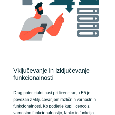
Slovenia
Singapore
Spain
Sri Lanka
Sweden
Switzerland
Vključevanje in izključevanje
funkcionalnosti
Ukraine
United Kingdom
Drug potencialni past pri licenciranju E5 je
povezan z vključevanjem različnih varnostnih
United States
funkcionalnosti. Ko podjetje kupi licenco z
varnostno funkcionalnostjo, lahko to funkcijo