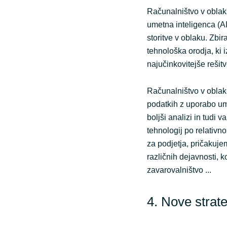
Računalništvo v oblak
umetna inteligenca (AI)
storitve v oblaku. Zbi
tehnološka orodja, ki i
najučinkovitejše rešitv
Računalništvo v oblak
podatkih z uporabo ume
boljši analizi in tudi
tehnologij po relativn
za podjetja, pričakuje
različnih dejavnosti, k
zavarovalništvo ...
4. Nove strate