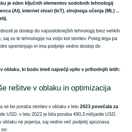
Other partners
ku je eden ključnih elementov sodobnih tehnologij
nca (AI), internet stvari (IoT), strojnega učenja (ML) ...
Sweden
tij.
United Kingdom
nosti je dostop do najsodobnejših tehnologij brez velikih
o, saj so te tehnologije na voljo kot storitev. Poleg tega pa
 hitro spreminjajo in ima podjetje vedno dostop do
 oblaku, ki bodo imeli največji vpliv v prihodnjih letih:
še rešitve v oblaku in optimizacija
 se bo poraba storitev v oblaku v letu
2023 povečala za
rde USD. v letu 2022 je bila poraba 490,3 milijarde USD.
v oblaku ne pojenja, saj vedno več podjetij spoznava
 so: