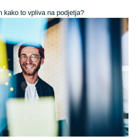
Germany
Google Cloud
n kako to vpliva na podjetja?
India
Flexera
Kuwait
IBM
Oracle
Malaysia
Veeam
Norway
VMware
Poland
Workplace from Meta
Romania
Red Hat
Singapore