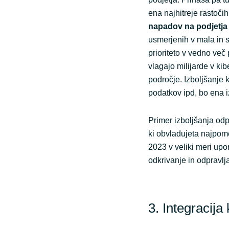
ena najhitreje rastoči
napadov na podjetja 
usmerjenih v mala in s
prioriteto v vedno več
vlagajo milijarde v ki
področje. Izboljšanje 
podatkov ipd, bo ena 
Primer izboljšanja od
ki obvladujeta najpom
2023 v veliki meri upo
odkrivanje in odpravlj
3. Integracija