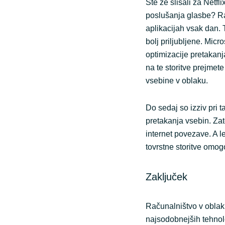
Ste že slišali za Netfli
poslušanja glasbe? R
aplikacijah vsak dan. 
bolj priljubljene. Mic
optimizacije pretakanja
na te storitve prejmet
vsebine v oblaku.
Do sedaj so izziv pri t
pretakanja vsebin. Zato 
internet povezave. A l
tovrstne storitve omo
Zaključek
Računalništvo v oblaku
najsodobnejših tehnolog