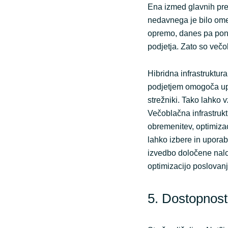
Ena izmed glavnih pred
nedavnega je bilo ome
opremo, danes pa pon
podjetja. Zato so večo
Hibridna infrastruktura
podjetjem omogoča upo
strežniki. Tako lahko 
Večoblačna infrastru
obremenitev, optimizac
lahko izbere in uporab
izvedbo določene nalo
optimizacijo poslovanj
5. Dostopnost