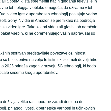
x ali Spotify, ki sta spremenili način gledanja televizije in
avno tehnologija v oblaku omogoča, da uživamo v teh
Tudi video igre z uporabo teh tehnologij postajajo vedno
rosoft, Sony, Nvidia in Amazon se premikajo na področja
 za video igre. Tako kot pri videu ali glasbi, ob naročnini
e paket vsebin, ki ne obremenjujejo vaših naprav, saj so
akšnih storitvah predstavljale povezave oz. hitrost
so bile storitve na voljo le tistim, ki so imeli dovolj hitre
eto 2023 prinaša zagon v razvoju 5G tehnologij, ki bodo
gočale širšemu krogu uporabnikov.
 doživlja veliko rast uporabe zaradi dostopa do
ij, prilagodljivosti, kibernetske varnosti in učinkovitih