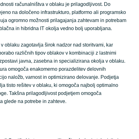
nosti računalništva v oblaku je prilagodljivost. Do
jeno na določeno infrastrukturo, platformo ali programsko
uja ogromno možnosti prilagajanja zahtevam in potrebam
blačna in hibridna IT okolja vedno bolj uporabljana.
 v oblaku zagotavlja širok nadzor nad storitvami, kar
rabo različnih tipov oblakov v kombinaciji z lastnimi
vzpostavi javna, zasebna in specializirana okolja v oblaku.
ktura omogoča enakomerno porazdelitev delovnih
ijo naložb, varnost in optimizirano delovanje. Podjetja
lja tisto rešitev v oblaku, ki omogoča najbolj optimalno
ge. Takšna prilagodljivost podjetjem omogoča
a glede na potrebe in zahteve.