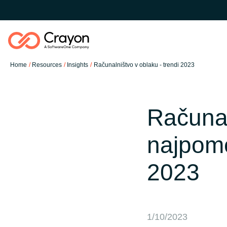
Home
Resources
Insights
Računalništvo v oblaku - trendi 2023
Software Partners
Računal
Resources
najpome
Global site
O nas
2023
Austria
Kontakt
Denmark
1/10/2023