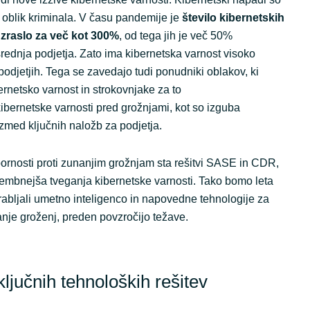
h oblik kriminala. V času pandemije je
število kibernetskih
zraslo za več kot 300%
, od tega jih je več 50%
rednja podjetja. Zato ima kibernetska varnost visoko
 podjetjih. Tega se zavedajo tudi ponudniki oblakov, ki
bernetsko varnost in strokovnjake za to
kibernetske varnosti pred grožnjami, kot so izguba
izmed ključnih naložb za podjetja.
pornosti proti zunanjim grožnjam sta rešitvi SASE in CDR,
embnejša tveganja kibernetske varnosti. Tako bomo leta
rabljali umetno inteligenco in napovedne tehnologije za
anje groženj, preden povzročijo težave.
 ključnih tehnoloških rešitev