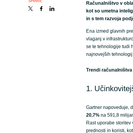
SHARE
Računalništvo v obla
kot so umetna intelige
Sri Lanka
in s tem razvoja podje
Ukraine
Ena izmed glavnih pred
vlaganj v infrastruktur
se te tehnologije tudi
najnovejših tehnologij
Trendi računalništva v
1. Učinkovitej
Gartner napoveduje, da
20,7%
na 591,8 milija
Rast uporabe storitev 
prednosti in koristi, kot