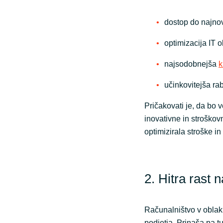
dostop do najnov
optimizacija IT o
najsodobnejša
k
učinkovitejša ra
Pričakovati je, da bo 
inovativne in stroškov
optimizirala stroške in
2. Hitra rast 
Računalništvo v oblak
podjetja. Prinaša pa t