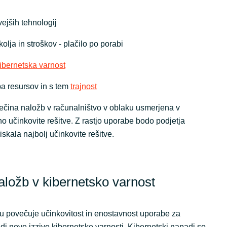
ejših tehnologij
kolja in stroškov - plačilo po porabi
ibernetska varnost
ba resursov in s tem
trajnost
večina naložb v računalništvo v oblaku usmerjena v
no učinkovite rešitve. Z rastjo uporabe bodo podjetja
 iskala najbolj učinkovite rešitve.
naložb v kibernetsko varnost
u povečuje učinkovitost in enostavnost uporabe za
udi nove izzive kibernetske varnosti. Kibernetski napadi so