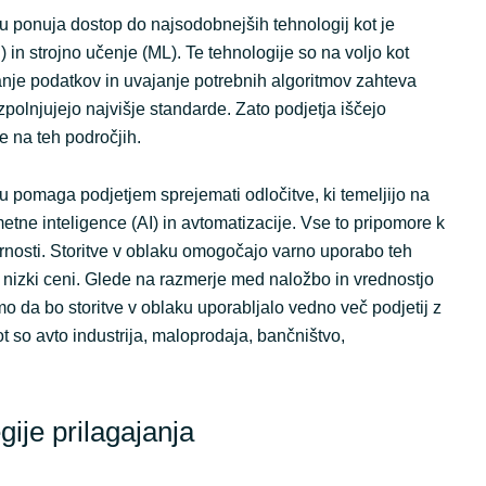
u ponuja dostop do najsodobnejših tehnologij kot je
 in strojno učenje (ML). Te tehnologije so na voljo kot
ranje podatkov in uvajanje potrebnih algoritmov zahteva
zpolnjujejo najvišje standarde. Zato podjetja iščejo
e na teh področjih.
u pomaga podjetjem sprejemati odločitve, ki temeljijo na
tne inteligence (AI) in avtomatizacije. Vse to pripomore k
 varnosti. Storitve v oblaku omogočajo varno uporabo teh
o nizki ceni. Glede na razmerje med naložbo in vrednostjo
mo da bo storitve v oblaku uporabljalo vedno več podjetij z
ot so avto industrija, maloprodaja, bančništvo,
gije prilagajanja