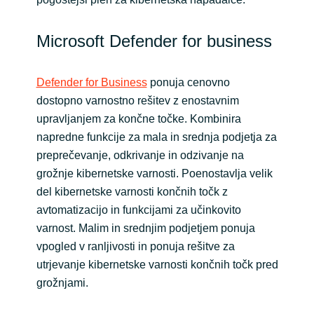
Slovenia
Singapore
Microsoft Defender for business
Spain
Defender for Business
ponuja cenovno
dostopno varnostno rešitev z enostavnim
Sri Lanka
upravljanjem za končne točke. Kombinira
napredne funkcije za mala in srednja podjetja za
Sweden
preprečevanje, odkrivanje in odzivanje na
grožnje kibernetske varnosti. Poenostavlja velik
Switzerland
del kibernetske varnosti končnih točk z
avtomatizacijo in funkcijami za učinkovito
Ukraine
varnost. Malim in srednjim podjetjem ponuja
vpogled v ranljivosti in ponuja rešitve za
United Kingdom
utrjevanje kibernetske varnosti končnih točk pred
grožnjami.
United States