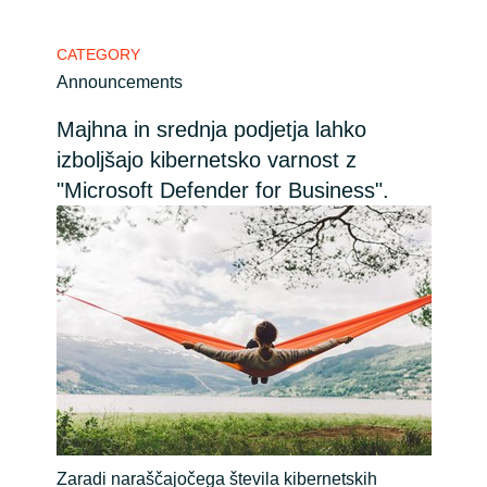
Bulgaria
Channel partner
CATEGORY
Announcements
Czechia
Majhna in srednja podjetja lahko
Denmark
izboljšajo kibernetsko varnost z
"Microsoft Defender for Business".
Estonia
Finland
France
Germany
Hungary
Iceland
Zaradi naraščajočega števila kibernetskih