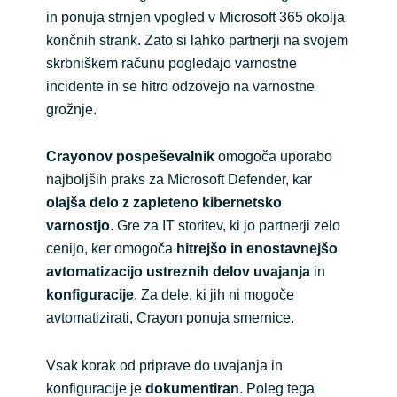
in ponuja strnjen vpogled v Microsoft 365 okolja
končnih strank. Zato si lahko partnerji na svojem
skrbniškem računu pogledajo varnostne
incidente in se hitro odzovejo na varnostne
grožnje.
Crayonov pospeševalnik
omogoča uporabo
najboljših praks za Microsoft Defender, kar
olajša delo z zapleteno kibernetsko
varnostjo
. Gre za IT storitev, ki jo partnerji zelo
cenijo, ker omogoča
hitrejšo in enostavnejšo
avtomatizacijo ustreznih delov uvajanja
in
konfiguracije
. Za dele, ki jih ni mogoče
avtomatizirati, Crayon ponuja smernice.
Vsak korak od priprave do uvajanja in
konfiguracije je
dokumentiran
. Poleg tega