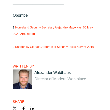
_______________________
Opombe
1
Homeland Security Secretary Alejandro Mayorkas, 06 May
2021 ABC report
2
Kaspersky Global Corporate IT Security Risks Survey, 2019
WRITTEN BY
Alexander Waldhaus
Director of Modern Workplace
SHARE