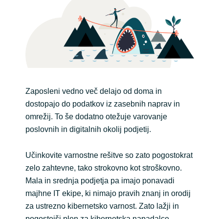
Norway
Oman
Philippines
Zaposleni vedno več delajo od doma in
Poland
dostopajo do podatkov iz zasebnih naprav in
omrežij. To še dodatno otežuje varovanje
Portugal
poslovnih in digitalnih okolij podjetij.
Qatar
Učinkovite varnostne rešitve so zato pogostokrat
zelo zahtevne, tako strokovno kot stroškovno.
Romania
Mala in srednja podjetja pa imajo ponavadi
majhne IT ekipe, ki nimajo pravih znanj in orodij
Serbia
za ustrezno kibernetsko varnost. Zato lažji in
pogostejši plen za kibernetska napadalce.