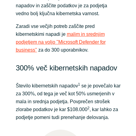
napadov in zaščite podatkov je za podjetja
India
vedno bolj ključna kibernetska varnost.
Zaradi vse večjih potreb zaščite pred
Indonesia
kibernetskimi napadi je
malim in srednjim
Kingdom of Saudi Arabia
podjetjem na voljo "Microsoft Defender for
business"
za do 300 uporabnikov.
Kuwait
300% več kibernetskih napadov
Latvia
1
Število kibernetskih napadov
se je povečalo kar
Lithuania
za 300%, od tega je več kot 50% usmerjenih v
mala in srednja podjetja. Povprečen strošek
Malaysia
2
zlorabe podatkov je kar $108.000
, kar lahko za
podjetje pomeni tudi prenehanje delovanja.
Middle East
Netherlands