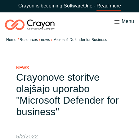
Crayon is becoming SoftwareOne -
Read more
Menu
Search
Zapri
Home
Resources
news
Microsoft Defender for Business
Software Partners
Country:
Slovenia
CHOOSE YOUR COUNTRY
Resources
NEWS
Crayonove storitve
Global site
olajšajo uporabo
O nas
"Microsoft Defender for
Africa
business"
Kontakt
Australia
Career
Austria
5/2/2022