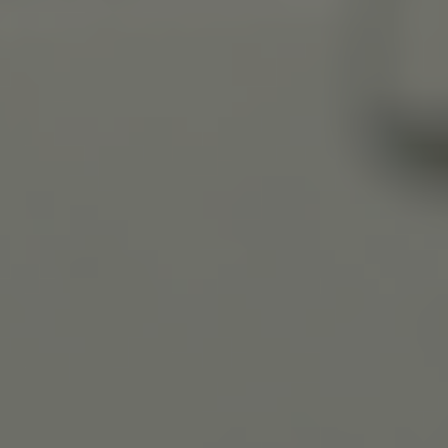
Slovenia
Singapore
Spain
Sri Lanka
Sweden
Switzerland
Ukraine
United Kingdom
United States