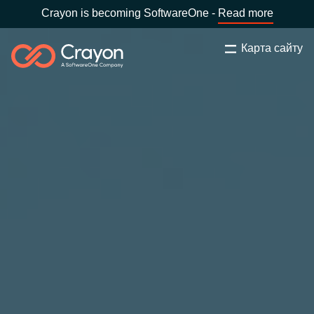
Crayon is becoming SoftwareOne -
Read more
Карта сайту
Пошук
Закрити
Наша експертиза
Оберіть країну:
Ukraine
ОБЕРІТЬ МОВУ
Технологічні партнери
Global site
Центр ресурсів
Africa
Партнерство (дистрибуція)
Australia
Кампанії
Austria