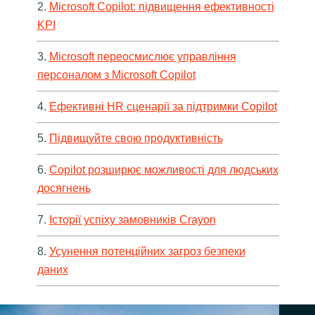
2.
Microsoft Copilot: підвищення ефективності
KPI
3.
Microsoft переосмислює управління
персоналом з Microsoft Copilot
4.
Ефективні HR сценарії за підтримки Copilot
5.
Підвищуйте свою продуктивність
6.
Copilot розширює можливості для людських
досягнень
7.
Історії успіху замовників Crayon
8.
Усунення потенційних загроз безпеки
даних