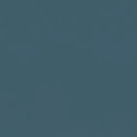
India
Indonesia
Kingdom of Saudi Arabia
Kuwait
Latvia
Lithuania
Malaysia
Middle East
Netherlands