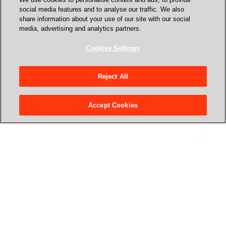
Сrayon у соціальних мережах
social media features and to analyse our traffic. We also
share information about your use of our site with our social
Norway
media, advertising and analytics partners.
Oman
Cookies Settings
Наші сервіси
Philippines
Reject All
Центр ресурсів
Poland
Accept Cookies
Команда Crayon
Portugal
Про нас
Qatar
Crayon припинила свою діяльність в Росії
Romania
Serbia