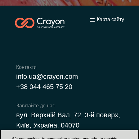
India
Карта сайту
Indonesia
Kingdom of Saudi Arabia
Kuwait
Контакти
Latvia
info.ua@crayon.com
+38 044 465 75 20
Lithuania
Завітайте до нас
Malaysia
вул. Верхній Вал, 72, 3-й поверх,
Middle East
Київ, Україна, 04070
Netherlands
We use cookies to personalise content and ads, to provide