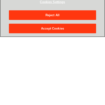
Cookies Settings
Microsoft до Штучного Інтелекту
Андрій Виходцев, Sr. Cloud Solution
Architect for AI, CEE Global Partner
Reject All
Solutions, Microsoft
Accept Cookies
11:00 - 11:20
Сучасні тренди розвитку поглибленої
аналітики (Advanced Analytics)
Тимур Сидоренко, Data & AI specialist,
Azure, CEE Multicountry, Microsoft
11:20 - 11:40
Менеджмент моделей ML (машинного
навчання) в продакшені
Всеволод Щепанський, Senior Project
Manager, Data & AI Center of Excellenсe
(Австрія), Crayon