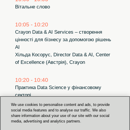
Вітальне слово
10:05 - 10:20
Crayon Data & AI Services – створення
цінності для бізнесу за допомогою рішень
AI
Хільда Косорус, Director Data & AI, Center
of Excellence (Австрія), Crayon
10:20 - 10:40
Практика Data Science у фінансовому
секторі
Ігор Смірнов, Senior Data Scientist, Crayon
We use cookies to personalise content and ads, to provide
social media features and to analyse our traffic. We also
share information about your use of our site with our social
10:40 - 11:00
media, advertising and analytics partners.
Responsible AI – відповідальний підхід