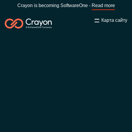
Crayon is becoming SoftwareOne -
Read more
Карта сайту
Пошук
Закрити
Наша експертиза
Оберіть країну:
Ukraine
ОБЕРІТЬ МОВУ
Технологічні партнери
Global site
Центр ресурсів
Africa
Партнерство (дистрибуція)
Australia
Кампанії
Austria