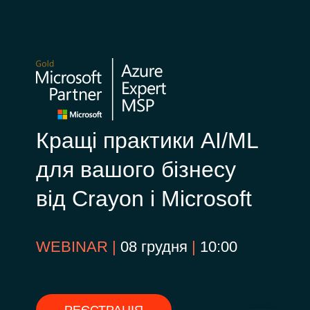
Slovenia
Singapore
Spain
Sri Lanka
Кращі практики AI/ML
Sweden
для вашого бізнесу
Switzerland
від Crayon і Microsoft
Ukraine
WEBINAR |
08 грудня
|
10:00
United Kingdom
United States
РЕЄСТРАЦІЯ