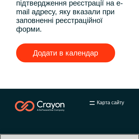
підтвердження реєстрації на e-
mail адресу, яку вказали при
Norway
заповненні реєстраційної
форми.
Oman
Philippines
Додати в календар
Poland
Portugal
Qatar
Карта сайту
Romania
Serbia