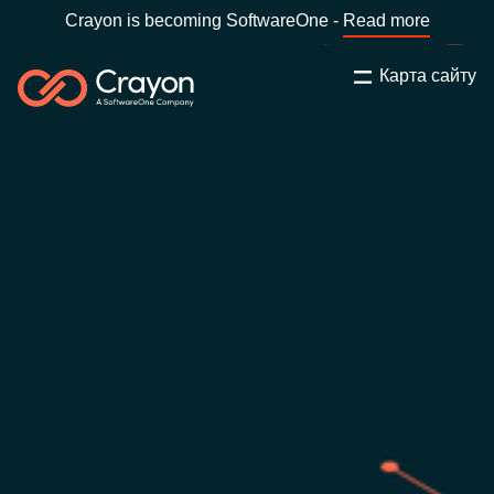
Crayon is becoming SoftwareOne -
Read more
Карта сайту
Пошук
Закрити
Наша експертиза
Оберіть країну:
Ukraine
ОБЕРІТЬ МОВУ
Технологічні партнери
Global site
Центр ресурсів
Africa
Партнерство (дистрибуція)
Australia
Кампанії
Austria