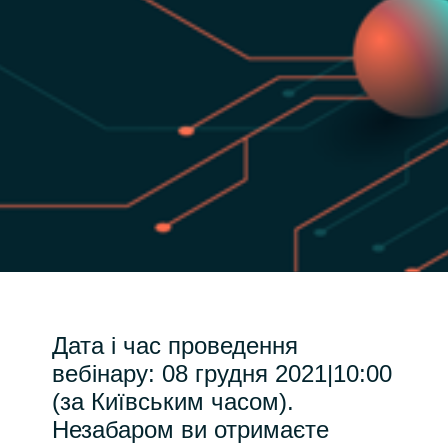
India
Indonesia
Kingdom of Saudi Arabia
Kuwait
Latvia
Lithuania
Дата і час проведення
Malaysia
вебінару: 08 грудня 2021|10:00
Middle East
(за Київським часом).
Незабаром ви отримаєте
Netherlands