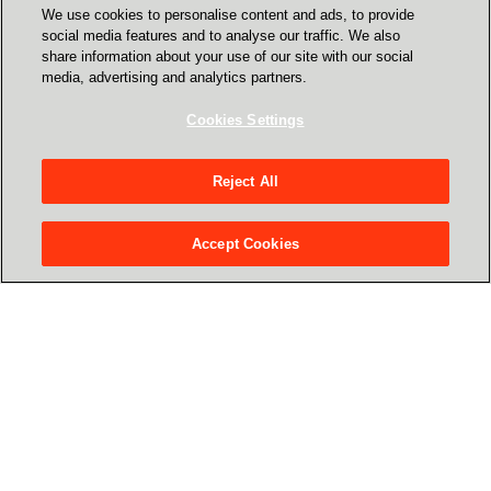
Slovenia
We use cookies to personalise content and ads, to provide
social media features and to analyse our traffic. We also
Контакти
share information about your use of our site with our social
Singapore
info.ua@crayon.com
media, advertising and analytics partners.
+38 044 465 75 20
Spain
Cookies Settings
Sri Lanka
Завітайте до нас
Reject All
вул. Верхній Вал, 72, 3-й поверх,
Sweden
Київ, Україна, 04070
Accept Cookies
Switzerland
Сrayon у соціальних мережах
Ukraine
United Kingdom
Наші сервіси
United States
Центр ресурсів