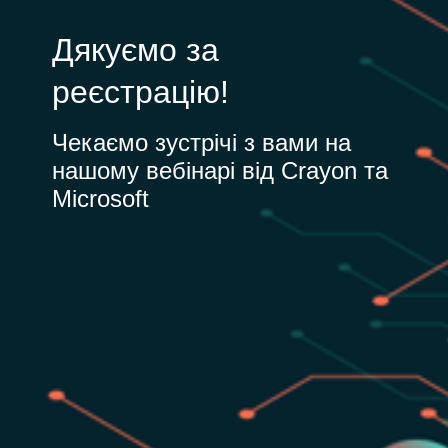
Bulgaria
Дякуємо за
Про нас
Czechia
реєстрацію!
About us
Denmark
Чекаємо зустрічі з вами на
нашому вебінарі від Сrayon та
Зв'яжіться з нами
Estonia
Microsoft
Finland
Команда Crayon
France
Germany
Hungary
Iceland