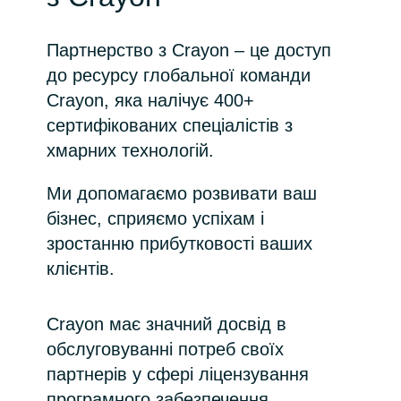
India
Партнерство з Crayon – це доступ
до ресурсу глобальної команди
Indonesia
Crayon, яка налічує 400+
сертифікованих спеціалістів з
Kingdom of Saudi Arabia
хмарних технологій.
Kuwait
Ми допомагаємо розвивати ваш
Latvia
бізнес, сприяємо успіхам і
зростанню прибутковості ваших
Lithuania
клієнтів.
Malaysia
Crayon має значний досвід в
обслуговуванні потреб своїх
Middle East
партнерів у сфері ліцензування
Netherlands
програмного забезпечення,