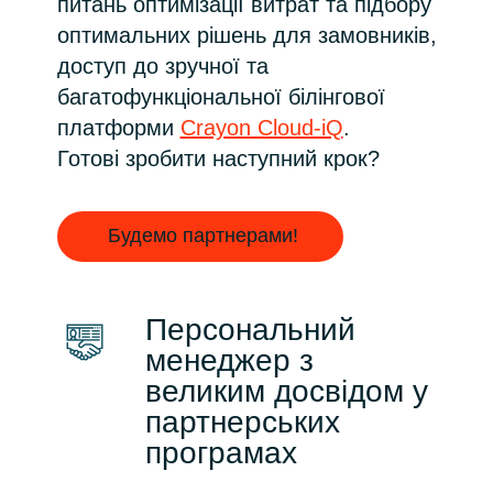
питань оптимізації витрат та підбору
Slovenia
оптимальних рішень для замовників,
Singapore
доступ до зручної та
багатофункціональної білінгової
Spain
платформи
Crayon Cloud-iQ
.
Готові зробити наступний крок?
Sri Lanka
Sweden
Будемо партнерами!
Switzerland
Персональний
Ukraine
менеджер з
великим досвідом у
United Kingdom
партнерських
програмах
United States