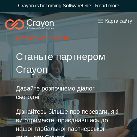
Crayon is becoming SoftwareOne -
Read more
Карта сайту
Пошук
Закрити
PARTNER WITH CRAYON
Наша експертиза
Станьте партнером
Оберіть країну:
Ukraine
ОБЕРІТЬ МОВУ
Технологічні партнери
Crayon
Global site
Центр ресурсів
Давайте розпочнемо діалог
сьогодні!
Africa
Партнерство (дистрибуція)
Дізнайтесь більше про переваги, які
Australia
ви отримаєте, приєднавшись до
нашої глобальної партнерської
Кампанії
Austria