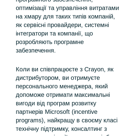
оптимізації та управління витратами
Norway
на хмару для таких типів компаній,
як сервісні провайдери, системні
Oman
інтегратори та компанії, що
розробляють програмне
Philippines
забезпечення.
Poland
Коли ви співпрацюєте з Crayon, як
Portugal
дистрибутором, ви отримуєте
персонального менеджера, який
Qatar
допоможе отримати максимальні
вигоди від програм розвитку
Romania
партнерів Microsoft (incentive
programs), найкращу в своєму класі
Serbia
технічну підтримку, консалтинг з