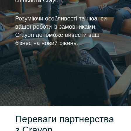
спільноти Crayon.
Bulgaria
Про нас
Розуміючи особливості та нюанси
Czechia
вашої роботи із замовниками,
About us
Crayon допоможе вивести ваш
Denmark
бізнес на новий рівень.
Зв'яжіться з нами
Estonia
Finland
Команда Crayon
France
Germany
Hungary
Переваги партнерства
Iceland
з Crayon