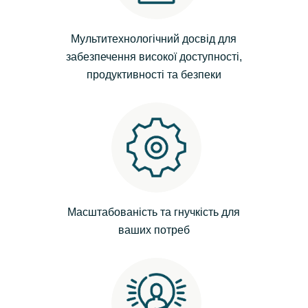
India
Мультитехнологічний досвід для
забезпечення високої доступності,
Indonesia
продуктивності та безпеки
Kingdom of Saudi Arabia
Kuwait
Latvia
Lithuania
Масштабованість та гнучкість для
ваших потреб
Malaysia
Middle East
Netherlands