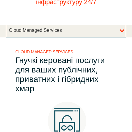
інфраструктуру 24/7
Bulgaria
Про нас
Czechia
Cloud Managed Services
About us
Denmark
CLOUD MANAGED SERVICES
Зв'яжіться з нами
Estonia
Гнучкі керовані послуги
для ваших публічних,
Finland
Команда Crayon
приватних і гібридних
France
хмар
Germany
Hungary
Iceland