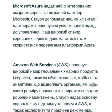
Slovenia
Microsoft Azure
надає набір інтегрованих
хмарних сервісів, і як давній партнер
Singapore
Microsoft, Crayon допомагає нашим клієнтам і
партнерам, пропонуючи уніфікований підхід
Spain
до управління. Наш широкий спектр
керованих сервісів допомагає клієнтам
Sri Lanka
скористатися перевагами платформи Azure.
Sweden
Switzerland
Amazon Web Services
(AWS) пропонує
широкий набір глобальних хмарних продуктів
Ukraine
і сервісів, таких як обчислювальні, мобільні та
аналітичні, що дозволяють організаціям будь-
United Kingdom
якого розміру працювати з широким спектром
робочих навантажень. Crayon надає основну
United States
управлінську підтримку та послуги AWS, а
також експертизу та практичні рекомендації