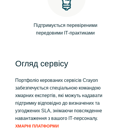
Norway
Підтримується перевіреними
Oman
передовими ІТ-практиками
Philippines
Poland
Огляд сервісу
Portugal
Портфоліо керованих сервісів Crayon
Qatar
забезпечується спеціальною командою
хмарних експертів, які можуть надавати
Romania
підтримку відповідно до визначених та
узгоджених SLA, знімаючи повсякденне
Serbia
навантаження з вашого ІТ-персоналу.
ХМАРНІ ПЛАТФОРМИ