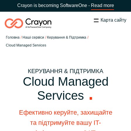
Crayon is becoming SoftwareOne -
Read more
Карта сайту
Пошук
Закрити
Головна
Наші сервіси
Керування & Підтримка
Наша експертиза
Cloud Managed Services
Оберіть країну:
Ukraine
ОБЕРІТЬ МОВУ
Технологічні партнери
КЕРУВАННЯ & ПІДТРИМКА
Cloud Managed
Global site
Центр ресурсів
Services
Africa
Партнерство (дистрибуція)
Australia
Ефективно керуйте, захищайте
та підтримуйте вашу IT-
Кампанії
Austria