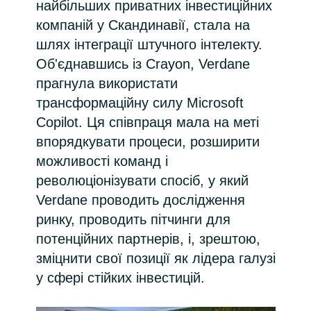
найбільших приватних інвестиційних
Bulgaria
компаній у Скандинавії, стала на
Про нас
шлях інтеграції штучного інтелекту.
Czechia
Об'єднавшись із Crayon, Verdane
About us
прагнула використати
Denmark
трансформаційну силу Microsoft
Copilot. Ця співпраця мала на меті
Зв'яжіться з нами
Estonia
впорядкувати процеси, розширити
можливості команд і
Finland
Команда Crayon
революціонізувати спосіб, у який
France
Verdane проводить дослідження
ринку, проводить пітчинги для
Germany
потенційних партнерів, і, зрештою,
зміцнити свої позиції як лідера галузі
Hungary
у сфері стійких інвестицій.
Iceland