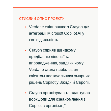
Slovenia
Singapore
СТИСЛИЙ ОПИС ПРОЕКТУ
Spain
Verdane співпрацює з Crayon для
інтеграції Microsoft Copilot AI у
Sri Lanka
свою діяльність.
Crayon сприяв швидкому
Sweden
придбанню ліцензії та
впровадженню, завдяки чому
Switzerland
Verdane стала найбільшим
клієнтом постачальника хмарних
Ukraine
рішень Copilot у Західній Європі.
United Kingdom
Crayon організував та адаптував
воркшопи для ознайомлення з
United States
Copilot в організації.