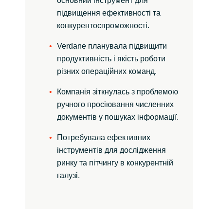
основний інструмент для
підвищення ефективності та
Norway
конкурентоспроможності.
Verdane планувала підвищити
Oman
продуктивність і якість роботи
Philippines
різних операційних команд.
Компанія зіткнулась з проблемою
Poland
ручного просіювання численних
документів у пошуках інформації.
Portugal
Потребувала ефективних
Qatar
інструментів для дослідження
ринку та пітчингу в конкурентній
Romania
галузі.
Serbia