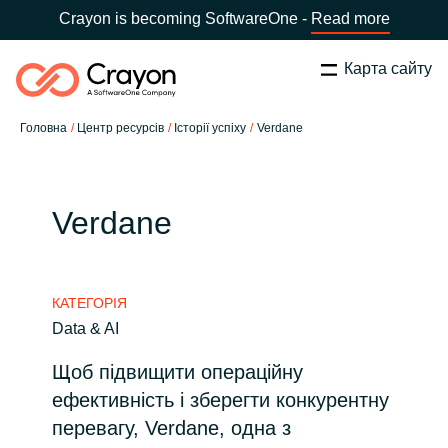
Crayon is becoming SoftwareOne -
Read more
Карта сайту
Пошук
Закрити
Головна
Центр ресурсів
Історії успіху
Verdane
Наша експертиза
Оберіть країну:
Ukraine
ОБЕРІТЬ МОВУ
Технологічні партнери
Verdane
Global site
Центр ресурсів
КАТЕГОРІЯ
Africa
Data & AI
Партнерство (дистрибуція)
Щоб підвищити операційну
Australia
ефективність і зберегти конкурентну
Кампанії
Austria
перевагу, Verdane, одна з