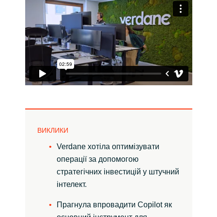
India
Indonesia
Kingdom of Saudi Arabia
Kuwait
Latvia
ВИКЛИКИ
Lithuania
Verdane хотіла оптимізувати
операції за допомогою
Malaysia
стратегічних інвестицій у штучний
інтелект.
Middle East
Прагнула впровадити Copilot як
Netherlands