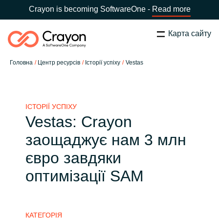
Crayon is becoming SoftwareOne -
Read more
Карта сайту
Пошук
Закрити
Головна
Центр ресурсів
Історії успіху
Vestas
Наша експертиза
Оберіть країну:
Ukraine
ОБЕРІТЬ МОВУ
Технологічні партнери
ІСТОРІЇ УСПІХУ
Vestas: Crayon
Global site
заощаджує нам 3 млн
Центр ресурсів
євро завдяки
Africa
оптимізації SAM
Партнерство (дистрибуція)
Australia
Кампанії
Austria
КАТЕГОРІЯ