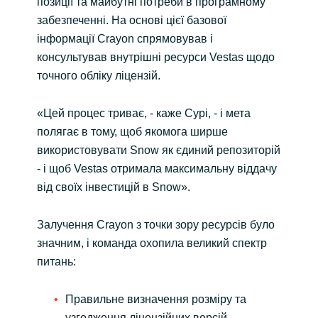
позиції та майбутні потреби в програмному
забезпеченні. На основі цієї базової
інформації Crayon спрямовував і
консультував внутрішні ресурси Vestas щодо
точного обліку ліцензій.
«Цей процес триває, - каже Сурі, - і мета
полягає в тому, щоб якомога ширше
використовувати Snow як єдиний репозиторій
- і щоб Vestas отримала максимальну віддачу
від своїх інвестицій в Snow».
Залучення Crayon з точки зору ресурсів було
значним, і команда охопила великий спектр
питань:
Правильне визначення розміру та
узгодження ліцензійних версій