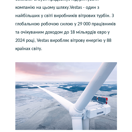
компанію на цьому шляху.Vestas - один з
India
найбільших у світі виробників вітрових турбін. З
глобальною робочою силою у 29 000 працівників
Indonesia
та очікуваним доходом до 18 мільярдів євро у
Kingdom of Saudi Arabia
2024 році, Vestas виробляє вітрову енергію у 88
країнах світу.
Kuwait
Latvia
Lithuania
Malaysia
Middle East
Netherlands