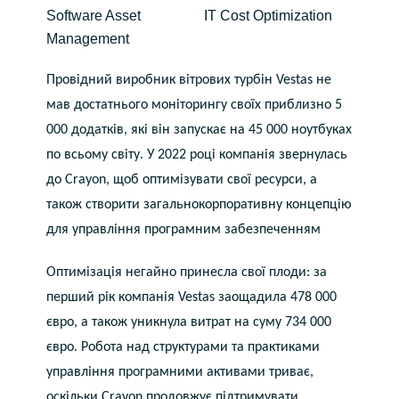
Software Asset
IT Cost Optimization
Bulgaria
Про нас
Management
Czechia
Провідний виробник вітрових турбін Vestas не
About us
мав достатнього моніторингу своїх приблизно 5
Denmark
000 додатків, які він запускає на 45 000 ноутбуках
по всьому світу. У 2022 році компанія звернулась
Зв'яжіться з нами
Estonia
до Crayon, щоб оптимізувати свої ресурси, а
також створити загальнокорпоративну концепцію
Finland
Команда Crayon
для управління програмним забезпеченням
France
Оптимізація негайно принесла свої плоди: за
Germany
перший рік компанія Vestas заощадила 478 000
євро, а також уникнула витрат на суму 734 000
Hungary
євро. Робота над структурами та практиками
управління програмними активами триває,
Iceland
оскільки Crayon продовжує підтримувати