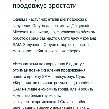
продовжує зростати
Одним з наступних етапів цієї подорожі є
залучення Crayon для оптимізації ліцензій
Microsoft, що, очевидно, є великою за обсягом
роботою і забирає надто багато часу у команд
SAM. Залучення Crayon створює цінність і
можливості в багатьох різних сферах.
«Незважаючи на скорочення бюджету, я
отримав повне схвалення продовження
нашого проекту SAM, - підсумовує Сурі.
«Керівництво починає розуміти, що зрілість
SAM не лише економить гроші, але й робить
компанію більш гнучкою та
конкурентоспроможною. І Crayon зробив
неоціненний внесок у донесення цієї ідеї».