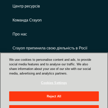
Центр ресурсів
Команда Crayon
Про нас
Crayon припинила свою діяльність в Росії
We use cookies to personalise content and ads, to provide
social media features and to analyse our traffic. We also
share information about your use of our site with our social
media, advertising and analytics partners.
Cookies Settings
Центр Довіри | захист даних, безпека,
конфіденційність
Reject All
вул. Верхній Вал, 72, 3-й поверх, Київ,
Україна, 04070