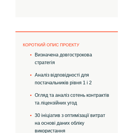
Slovenia
Singapore
Spain
КОРОТКИЙ ОПИС ПРОЕКТУ
Sri Lanka
Визначена довгострокова
Sweden
стратегія
Аналіз відповідності для
Switzerland
постачальників рівня 1 і 2
Ukraine
Огляд та аналіз сотень контрактів
та ліцензійних угод
United Kingdom
30 ініціатив з оптимізації витрат
United States
на основі даних обліку
використання