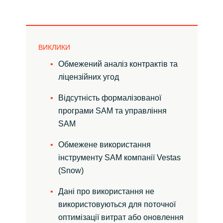
Norway
Oman
ВИКЛИКИ
Обмежений аналіз контрактів та
Philippines
ліцензійних угод
Відсутність формалізованої
Poland
програми SAM та управління
Portugal
SAM
Обмежене використання
Qatar
інструменту SAM компанії Vestas
(Snow)
Romania
Дані про використання не
Serbia
використовуються для поточної
оптимізації витрат або оновлення