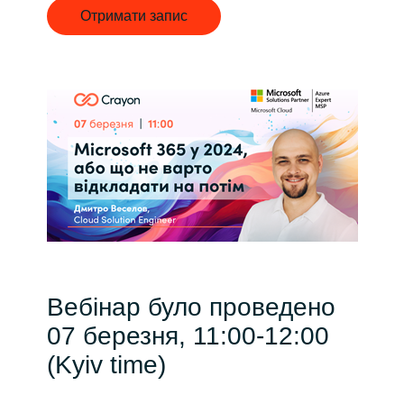
Отримати запис
India
Indonesia
Kingdom of Saudi Arabia
Kuwait
Latvia
Lithuania
Вебінар було проведено
Malaysia
07 березня, 11:00-12:00
Middle East
(Kyiv time)
Netherlands