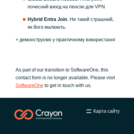
Slovenia
почесний вихід на пенсію для VPN
Singapore
Hybrid Entra Join
. Не такий страшний,
як його малюють.
Spain
+ демонструємо у практичному використанні
Sri Lanka
Sweden
As part of our transition to SoftwareOne, this
Switzerland
contact form is no longer available. Please visit
SoftwareOne
to get in touch with us.
Ukraine
United Kingdom
Карта сайту
United States