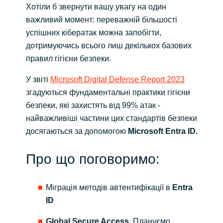
Хотіли б звернути вашу увагу на один
важливий момент: переважній більшості
Norway
успішних кібератак можна запобігти,
дотримуючись всього лиш декількох базових
Oman
правил гігієни безпеки.
Philippines
У звіті
Microsoft Digital Defense Report 2023
згадуються фундаментальні практики гігієни
Poland
безпеки, які захистять від 99% атак -
найважливіші частини цих стандартів безпеки
Portugal
досягаються за допомогою
Microsoft Entra ID.
Qatar
Про що поговоримо:
Romania
Міграція методів автентифікації в
Entra
Serbia
ID
Global Secure Access
. Плануємо