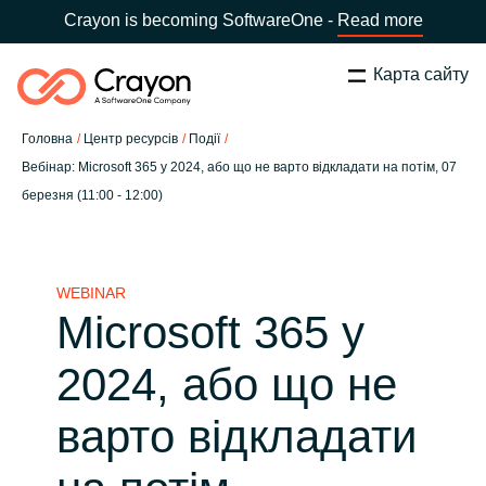
Crayon is becoming SoftwareOne -
Read more
Карта сайту
Пошук
Закрити
Головна
Центр ресурсів
Події
Наша експертиза
Вебінар: Microsoft 365 у 2024, або що не варто відкладати на потім, 07
березня (11:00 - 12:00)
Оберіть країну:
Ukraine
ОБЕРІТЬ МОВУ
Технологічні партнери
WEBINAR
Global site
Центр ресурсів
Microsoft 365 у
Africa
2024, або що не
Партнерство (дистрибуція)
Australia
варто відкладати
Кампанії
Austria