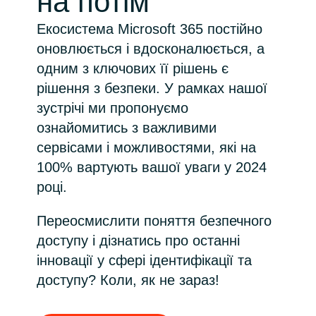
на потім
Bulgaria
Екосистема Microsoft 365 постійно
Про нас
оновлюється і вдосконалюється, а
Czechia
одним з ключових її рішень є
About us
рішення з безпеки. У рамках нашої
Denmark
зустрічі ми пропонуємо
ознайомитись з важливими
Зв'яжіться з нами
Estonia
сервісами і можливостями, які на
Finland
100% вартують вашої уваги у 2024
Команда Crayon
році.
France
Переосмислити поняття безпечного
Germany
доступу і дізнатись про останні
інновації у сфері ідентифікації та
Hungary
доступу? Коли, як не зараз!
Iceland