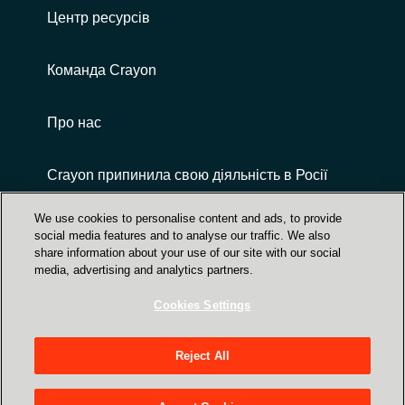
Центр ресурсів
Команда Crayon
Про нас
Crayon припинила свою діяльність в Росії
We use cookies to personalise content and ads, to provide
social media features and to analyse our traffic. We also
share information about your use of our site with our social
media, advertising and analytics partners.
Cookies Settings
Центр Довіри | захист даних, безпека,
конфіденційність
Reject All
вул. Верхній Вал, 72, 3-й поверх, Київ,
Україна, 04070