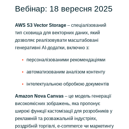
Вебінар: 18 вересня 2025
Norway
AWS S3 Vector Storage
– спеціалізований
Oman
тип сховища для векторних даних, який
дозволяє реалізовувати масштабовані
Philippines
генеративні AI-додатки, включно з:
Poland
персоналізованими рекомендаціями
Portugal
автоматизованим аналізом контенту
інтелектуальною обробкою документів
Qatar
Amazon Nova Canvas
– це модель генерації
Romania
високоякісних зображень, яка пропонує
широкі функції кастомізації для розробників у
Serbia
рекламній та розважальній індустріях,
роздрібній торгівлі, e-commerce чи маркетингу