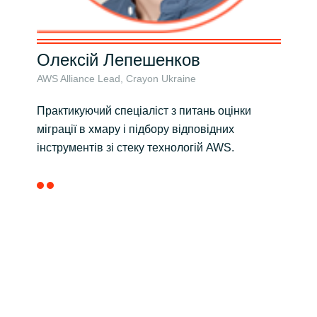
Олексій Лепешенков
Ан
AWS Alliance Lead, Crayon Ukraine
AWS
Практикуючий спеціаліст з питань оцінки
Інж
міграції в хмару і підбору відповідних
шир
інструментів зі стеку технологій AWS.
впр
Спе
в о
Заб
роз
гли
інс