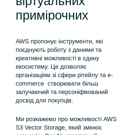
віртуальних
Bulgaria
примірочних
Про нас
Czechia
About us
Denmark
AWS пропонує інструменти, які
поєднують роботу з даними та
Зв'яжіться з нами
Estonia
креативні можливості в єдину
екосистему. Це дозволяє
Finland
організаціям зі сфери рітейлу та e-
Команда Crayon
commerce створювати більш
France
залучаючий та персоніфікований
досвід для покупців.
Germany
Hungary
Ми розкажемо про можливості AWS
S3 Vector Storage, який змінює
Iceland