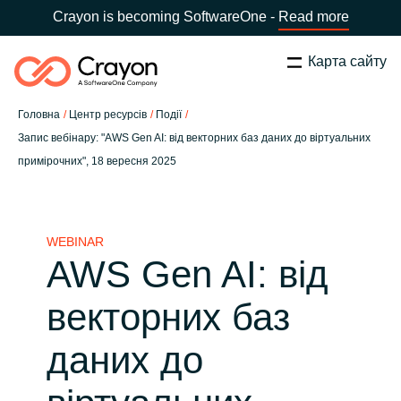
Crayon is becoming SoftwareOne -
Read more
Карта сайту
Пошук
Закрити
Головна
Центр ресурсів
Події
Наша експертиза
Запис вебінару: "AWS Gen AI: від векторних баз даних до віртуальних
примірочних", 18 вересня 2025
Оберіть країну:
Ukraine
ОБЕРІТЬ МОВУ
Технологічні партнери
WEBINAR
Global site
Центр ресурсів
AWS Gen AI: від
Africa
векторних баз
Партнерство (дистрибуція)
Australia
даних до
Кампанії
Austria