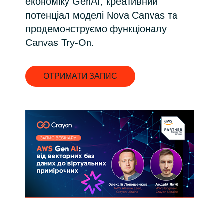
економіку GenAI, креативний
потенціал моделі Nova Canvas та
India
продемонструємо функціоналу
Canvas Try-On.
Indonesia
Kingdom of Saudi Arabia
ОТРИМАТИ ЗАПИС
Kuwait
Latvia
Lithuania
Malaysia
Middle East
Netherlands