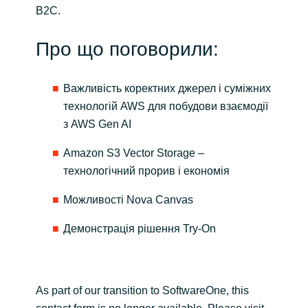
Slovenia
B2C.
Singapore
Про що поговорили:
Spain
Важливість коректних джерел і суміжних
Sri Lanka
технологій AWS для побудови взаємодії
з AWS Gen AI
Sweden
Amazon S3 Vector Storage –
технологічний прорив і економія
Switzerland
Можливості Nova Canvas
Ukraine
Демонстрація рішення Try-On
United Kingdom
United States
As part of our transition to SoftwareOne, this