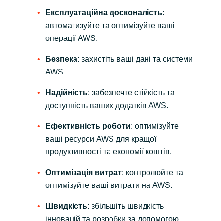
Slovenia
Експлуатаційна досконалість
:
автоматизуйте та оптимізуйте ваші
Singapore
операції AWS.
Spain
Безпека
: захистіть ваші дані та системи
AWS.
Sri Lanka
Надійність
: забезпечте стійкість та
Sweden
доступність ваших додатків AWS.
Ефективність роботи
: оптимізуйте
Switzerland
ваші ресурси AWS для кращої
Ukraine
продуктивності та економії коштів.
Оптимізація витрат
: контролюйте та
United Kingdom
оптимізуйте ваші витрати на AWS.
United States
Швидкість
: збільшіть швидкість
інновацій та розробки за допомогою