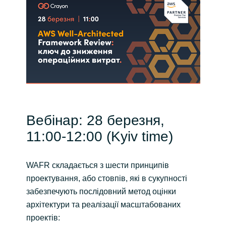
Norway
Oman
Philippines
Poland
Вебінар: 28 березня,
Portugal
11:00-12:00 (Kyiv time)
Qatar
WAFR складається з шести принципів
Romania
проектування, або стовпів, які в сукупності
забезпечують послідовний метод оцінки
Serbia
архітектури та реалізації масштабованих
проектів: