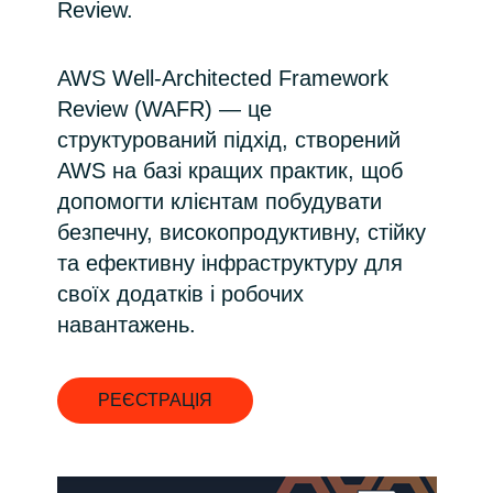
Review.
India
AWS Well-Architected Framework
Indonesia
Review (WAFR) — це
структурований підхід, створений
Kingdom of Saudi Arabia
AWS на базі кращих практик, щоб
допомогти клієнтам побудувати
Kuwait
безпечну, високопродуктивну, стійку
та ефективну інфраструктуру для
Latvia
своїх додатків і робочих
Lithuania
навантажень.
Malaysia
РЕЄСТРАЦІЯ
Middle East
Netherlands