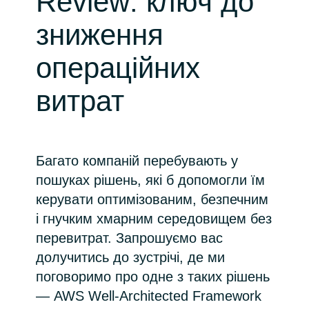
Review: ключ до
Bulgaria
зниження
Про нас
Czechia
операційних
About us
Denmark
витрат
Зв'яжіться з нами
Estonia
Багато компаній перебувають у
Finland
Команда Crayon
пошуках рішень, які б допомогли їм
France
керувати оптимізованим, безпечним
і гнучким хмарним середовищем без
Germany
перевитрат. Запрошуємо вас
долучитись до зустрічі, де ми
Hungary
поговоримо про одне з таких рішень
— AWS Well-Architected Framework
Iceland