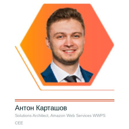
Антон Карташов
Ол
Solutions Architect, Amazon Web Services WWPS
Solu
CEE
Пра