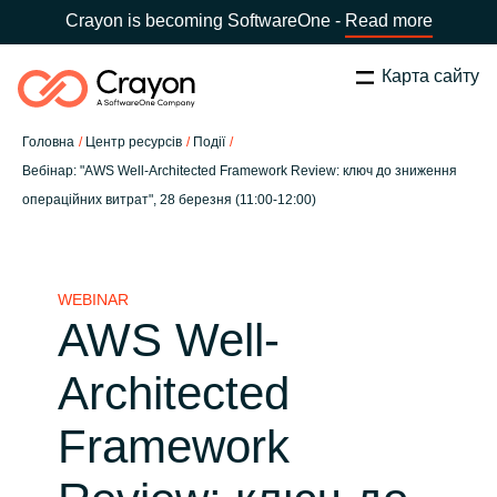
Crayon is becoming SoftwareOne -
Read more
Карта сайту
Пошук
Закрити
Головна
Центр ресурсів
Події
Наша експертиза
Вебінар: "AWS Well-Architected Framework Review: ключ до зниження
операційних витрат", 28 березня (11:00-12:00)
Оберіть країну:
Ukraine
ОБЕРІТЬ МОВУ
Технологічні партнери
WEBINAR
Global site
Центр ресурсів
AWS Well-
Africa
Architected
Партнерство (дистрибуція)
Australia
Framework
Кампанії
Austria