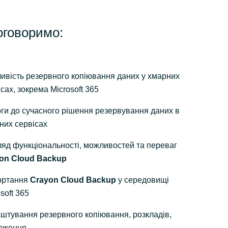
оговоримо:
ивість резервного копіювання даних у хмарних
сах, зокрема Microsoft 365
ги до сучасного рішення резервування даних в
них сервісах
ляд функціональності, можливостей та переваг
on Сloud Backup
ортання
Crayon Cloud Backup
у середовищі
soft 365
штування резервного копіювання, розкладів,
еження