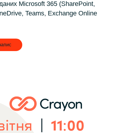
Hungary
даних Microsoft 365 (SharePoint,
neDrive, Teams, Exchange Online
Indonesia
Latvia
запис
Middle East
Oman
Portugal
Serbia
Spain