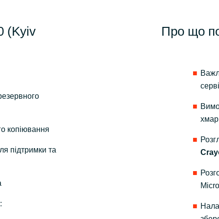
0 (Kyiv
Про що п
Важл
серві
резервного
Вимо
хмар
о копіювання
Розг
для підтримки та
Cray
Розг
а
Micro
:
Нала
збер