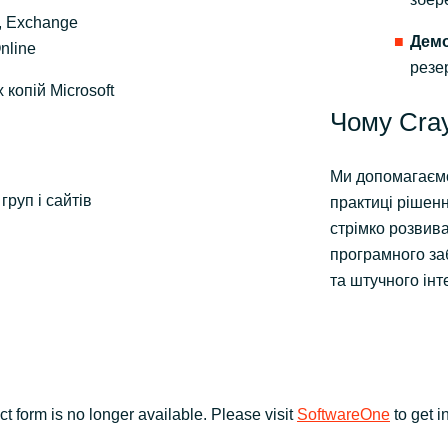
, Exchange
Демо
nline
резе
копій Microsoft
Чому Cra
Ми допомагаємо
груп і сайтів
практиці рішенн
стрімко розвива
програмного за
та штучного інт
ct form is no longer available. Please visit
SoftwareOne
to get i