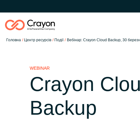
Головна
Центр ресурсів
Події
Вебінар: Crayon Cloud Backup, 30 березня
Наша експертиза
WEBINAR
Технологічні партнери
Crayon Clo
Global site
Центр ресурсів
Backup
Austria
Партнерство (дистрибу
Denmark