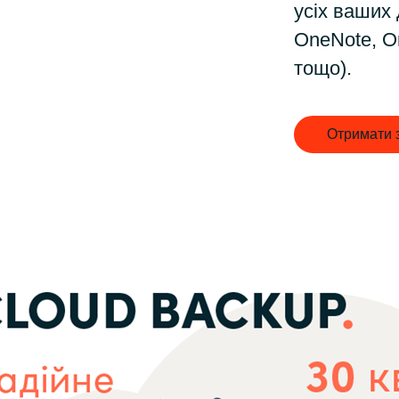
Germany
усіх ваших 
OneNote, O
India
тощо).
Kuwait
Отримати 
Malaysia
Norway
Poland
Romania
Singapore