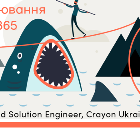
Sweden
United Kingdom