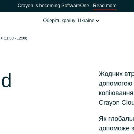
Crayon is becoming SoftwareOne -
Read more
Оберіть країну: Ukraine
 (11:00 - 12:00)
НАША ЕКСПЕРТИЗА
Software Procurement
ОБЕРІТЬ МОВУ
ud
Жодних втра
IT Cost Management
Africa
допомогою 
копіювання
Cloud Services
Bulgaria
Crayon Clo
Data and AI Solutions
ція)
Як глобальн
Estonia
допоможе з