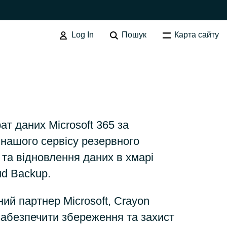
Log In
Пошук
Карта сайту
SOFTWARE PROCUREMENT
Overview
т даних Microsoft 365 за
Australia
нашого сервісу резервного
 та відновлення даних в хмарі
Czechia
ud Backup.
ий партнер Microsoft, Crayon
Finland
абезпечити збереження та захист