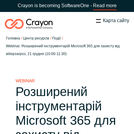
Crayon is becoming SoftwareOne -
Read more
Карта сайту
Пошук
Закрити
Головна
Центр ресурсів
Події
Наша експертиза
Webinar: Розширений інструментарій Microsoft 365 для захисту від
кіберзагроз, 21 грудня (10:00-11:30)
Оберіть країну:
Ukraine
ОБЕРІТЬ МОВУ
Технологічні партнери
WEBINAR
Global site
Центр ресурсів
Розширений
Africa
інструментарій
Партнерство (дистрибуція)
Australia
Microsoft 365 для
Кампанії
Austria