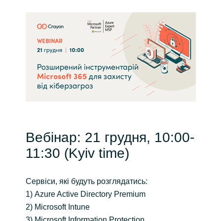
India
Indonesia
Kingdom of Saudi Arabia
Kuwait
Latvia
Вебінар: 21 грудня, 10:00-
Lithuania
11:30 (Kyiv time)
Malaysia
Сервіси, які будуть розглядатись:
Middle East
1) Azure Active Directory Premium
2) Microsoft Intune
Netherlands
3) Microsoft Information Protection