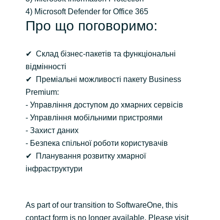
4) Microsoft Defender for Office 365
Norway
Про що поговоримо:
Oman
✔ Склад бізнес-пакетів та функціональні
відмінності
Philippines
✔ Преміальні можливості пакету Business
Premium:
Poland
- Управління доступом до хмарних сервісів
- Управління мобільними пристроями
Portugal
- Захист даних
- Безпека спільної роботи користувачів
Qatar
✔ Планування розвитку хмарної
інфраструктури
Romania
Serbia
As part of our transition to SoftwareOne, this
contact form is no longer available. Please visit