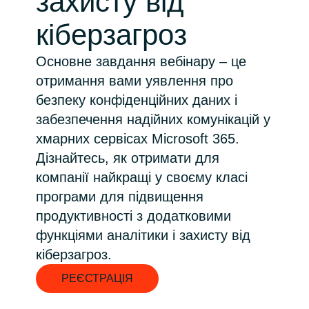
захисту від
Bulgaria
кіберзагроз
Про нас
Czechia
Основне завдання вебінару – це
About us
отримання вами уявлення про
Denmark
безпеку конфіденційних даних і
забезпечення надійних комунікацій у
Зв'яжіться з нами
Estonia
хмарних сервісах Microsoft 365.
Дізнайтесь, як отримати для
Finland
Команда Crayon
компанії найкращі у своєму класі
France
програми для підвищення
продуктивності з додатковими
Germany
функціями аналітики і захисту від
кіберзагроз.
Hungary
РЕЄСТРАЦІЯ
Iceland