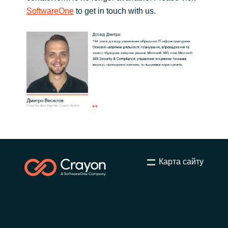
Slovenia
SoftwareOne
to get in touch with us.
Singapore
Spain
Sri Lanka
Sweden
Switzerland
Ukraine
Карта сайту
United Kingdom
United States