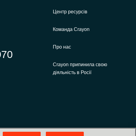
Центр ресурсів
Команда Crayon
Про нас
070
Crayon припинила свою
діяльність в Росії
Верхній Вал, 72, 3-й поверх, Київ, Україна, 04070