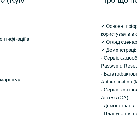
0 (Kyiv
Про що п
✔ Основні пріор
користувачів в 
ентифікації в
✔ Огляд сценарі
✔ Демонстрація
- Сервіс самооб
Password Reset
- Багатофакторн
 хмарному
Authentication 
- Сервіс контро
Access (CA)
- Демонстрація 
- Планування п