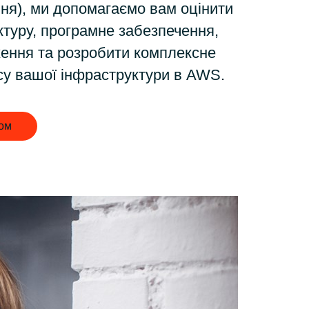
Hungary
ння), ми допомагаємо вам оцінити
туру, програмне забезпечення,
Indonesia
ження та розробити комплексне
су вашої інфраструктури в AWS.
Latvia
том
Middle East
Oman
Portugal
Serbia
Spain