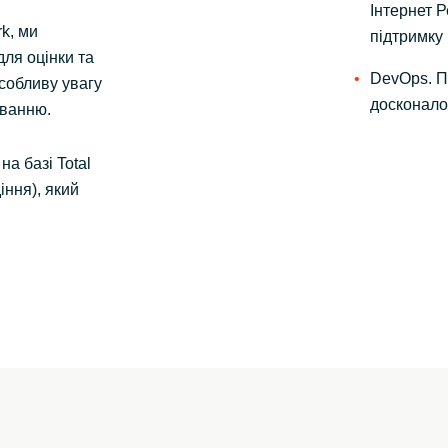
Інтернет Р
k, ми
підтримку 
для оцінки та
DevOps. П
особливу увагу
досконалос
уванню.
на базі Total
іння), який