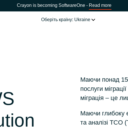
Crayon is becoming SoftwareOne -
Read more
Оберіть країну: Ukraine
НАША ЕКСПЕРТИЗА
Software Procurement
ОБЕРІТЬ МОВУ
й
IT Cost Management
Africa
Маючи понад 15
послуги міграці
Cloud Services
WS
Bulgaria
міграція – це ли
Data and AI Solutions
ція)
Маючи глибоку е
ution
Estonia
та аналізі TCO (