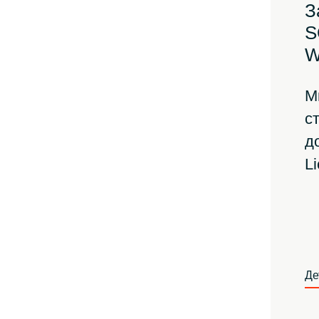
З
S
W
М
ст
д
L
Де