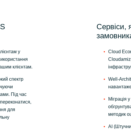
WS
Сервіси, 
замовник
лієнтам у
Cloud Eco
 використання
Cloudamiz
нашим клієнтам.
інфрастру
кий спектр
Well-Archi
нчуючи
навантаже
ами. Під час
Міграція 
 переконатися,
обгрунтув
ння для
методик оц
льну
AI (Штучни