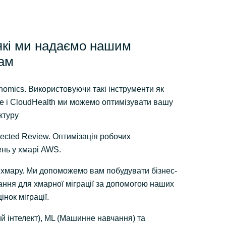
які ми надаємо нашим
ам
nomics. Використовуючи такі інструменти як
e
і
CloudHealth
ми можемо оптимізувати вашу
ктуру
tected Review. Оптимізація робочих
нь у хмарі
AWS.
у хмару. Ми допоможемо вам побудувати бізнес-
ання для хмарної міграції за допомогою наших
інок міграції
.
й інтелект), ML (Машинне навчання) та