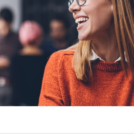
Sweden
United Kingdom