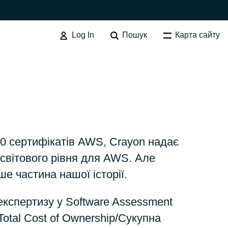
Log In
Пошук
Карта сайту
SOFTWARE PROCUREMENT
Overview
Australia
0 сертифікатів AWS, Crayon надає
ї світового рівня для AWS. Але
Czechia
ше частина нашої історії.
кспертизу у Software Assessment
Finland
Total Cost of Ownership/Сукупна