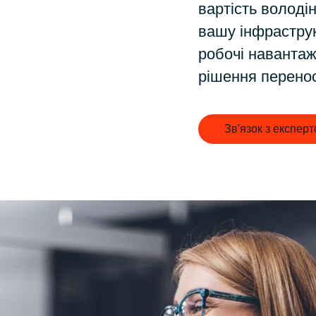
Germany
вартість володі
вашу інфраструк
India
робочі наванта
рішення перено
Kuwait
Зв'язок з експер
Malaysia
Norway
Poland
Romania
Singapore